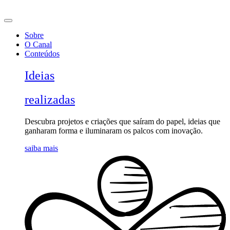
Ir
para
o
Sobre
conteúdo
O Canal
Conteúdos
Ideias
realizadas
Descubra projetos e criações que saíram do papel, ideias que
ganharam forma e iluminaram os palcos com inovação.
saiba mais