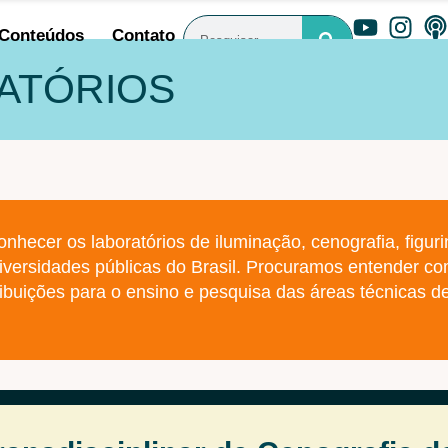
Conteúdos
Contato
ATÓRIOS
hecer os laboratórios de iluminação, cenografia, figuri
niversidades públicas do Brasil. Procuramos entender c
ribuições para o ensino e pesquisa das áreas técnicas d