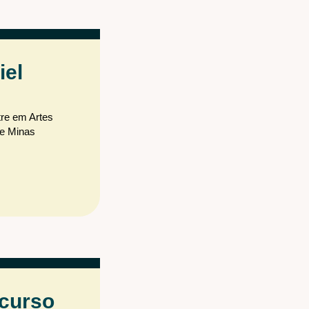
iel
tre em Artes
de Minas
 curso