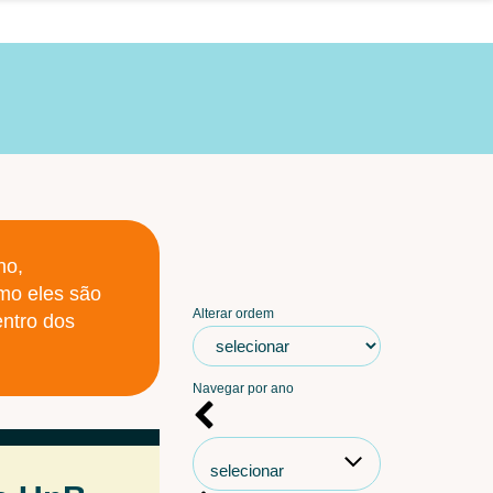
no,
omo eles são
Alterar ordem
entro dos
Navegar por ano
selecionar