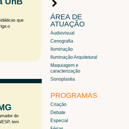
da UnB
ÁREA DE
idiáticas que
ATUAÇÃO
riga o
Audiovisual
Cenografia
Iluminação
Iluminação Arquitetural
Maquiagem e
caracterização
Sonoplastia
PROGRAMAS
Criação
 MG
Debate
 amador do
Especial
UNESP, tem
Férias