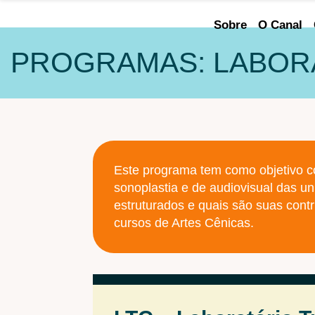
Sobre
O Canal
PROGRAMAS: LABOR
Alterar ordem
Este programa tem como objetivo con
sonoplastia e de audiovisual das u
Navegar por ano
estruturados e quais são suas cont
cursos de Artes Cênicas.
selecionar