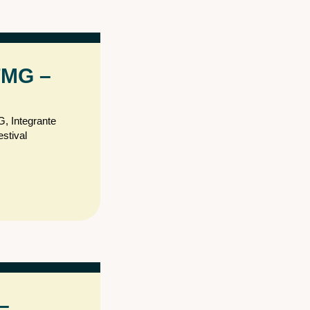
FMG –
G, Integrante
stival
–