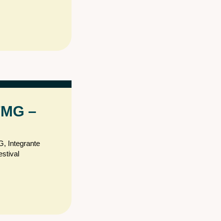
FMG –
G, Integrante
stival