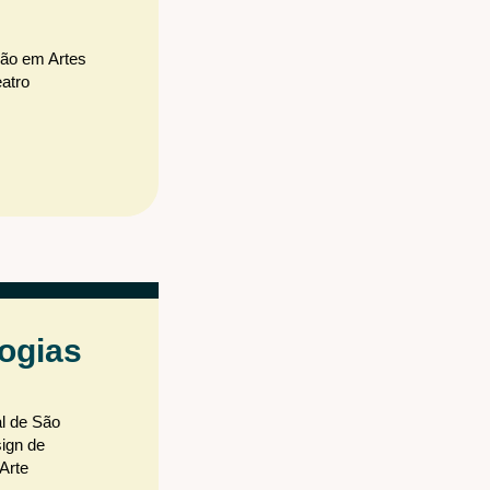
ção em Artes
atro
ogias
l de São
sign de
 Arte