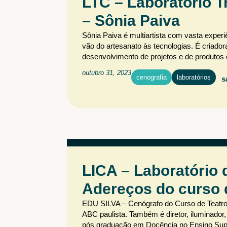
LTC – Laboratório T
ÁREA DE
ATUAÇÃO
– Sônia Paiva
Audiovisual
Cenografia
Sônia Paiva é multiartista com vasta experi
vão do artesanato às tecnologias. É criado
Iluminação
desenvolvimento de projetos e de produtos c
Iluminação Arquitetural
outubro 31, 2023
Maquiagem e caracterização
cenografia
laboratórios
s
Sonoplastia
PROGRAMAS
Criação
Debate
Especial
LICA – Laboratório 
Férias
Flash de ideias
Laboratórios
Livro
Adereços do curso 
Mundo
Pesquisa
EDU SILVA – Cenógrafo do Curso de Teatro 
Tecnologia
ABC paulista. Também é diretor, iluminador
pós graduação em Docência no Ensino Super