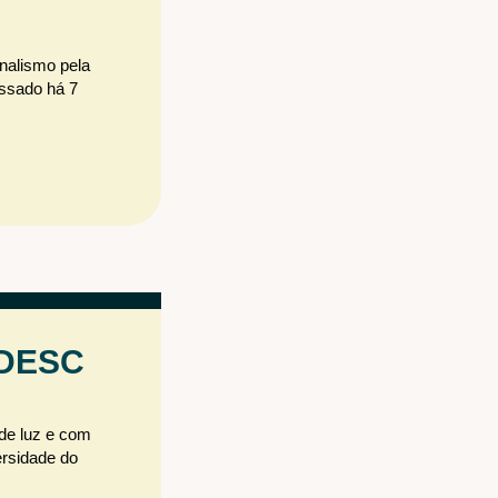
nalismo pela
essado há 7
 UDESC
 de luz e com
ersidade do