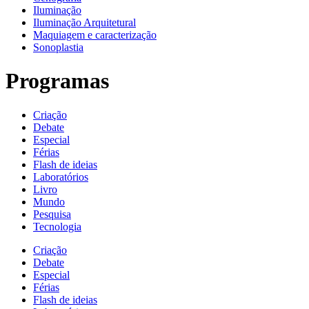
Iluminação
Iluminação Arquitetural
Maquiagem e caracterização
Sonoplastia
Programas
Criação
Debate
Especial
Férias
Flash de ideias
Laboratórios
Livro
Mundo
Pesquisa
Tecnologia
Criação
Debate
Especial
Férias
Flash de ideias