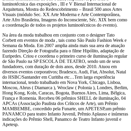
luminotécnica das exposições , III e V Bienal Internacional de
Arquitetura, Mostra do Redescobrimento – Brasil 500 anos Artes
Visuais (módulo Sec. XX Arte Moderna e Arte Contemporânea,
Arte Afro Brasileira, Imagens do Inconsciente, Séc. XIX bem como
a coordenação de todos os projetos luminotécnicos do evento).
Na área da moda trabalhou em conjunto com o designer Tato
Corbett em eventos de moda , tais como São Paulo Fashion Week e
Semana da Moda. Em 2007 amplia ainda mais sua area de atuação
fazendo Direção de Fotografia para o filme Hipólito, adaptação de
Euripedes. Criou e coordena o primeiro curso de iluminação regular
de São Paulo na SP ESCOLA DE TEATRO, sendo um de seus
fundadores, com duração de dois anos, desde 2010. Atuou em
diversos eventos corporativos; Bradesco, Audi, Fiat, Absolut, Natal
do HSBC/Santander em Curitiba etc…Tem larga experiência
internacional, tendo trabalhado em Nova York, Chicago, Lisboa,
Moscou, Ahrus ( Diamarca ), Wroclaw ( Polonia ), Londres, Berlim,
Hong Kong, Koln, Caracas, Bogota, Buenos Aires, Lima, Bélgica,
França e Romenia. Recebeu 06 prêmios SHELL de iluminação, 04
APCAs (Associação Paulista dos Críticos de Arte), um Prêmio
MAMBEMBE, concedido pela Funarte, um APETESP,um prêmio
PANAMCO para teatro Infanto Juvenil, Prêmio Aplauso e inúmeras
indicações do Prêmio Shell, Panamco de Teatro Infanto juvenil e
Apetesp.