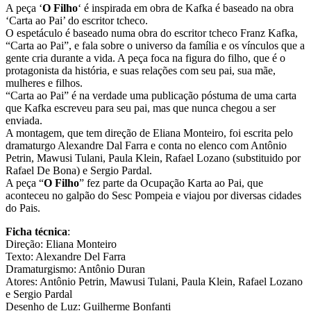
A peça ‘
O Filho
‘ é inspirada em obra de Kafka é baseado na obra
‘Carta ao Pai’ do escritor tcheco.
O espetáculo é baseado numa obra do escritor tcheco Franz Kafka,
“Carta ao Pai”, e fala sobre o universo da família e os vínculos que a
gente cria durante a vida. A peça foca na figura do filho, que é o
protagonista da história, e suas relações com seu pai, sua mãe,
mulheres e filhos.
“Carta ao Pai” é na verdade uma publicação póstuma de uma carta
que Kafka escreveu para seu pai, mas que nunca chegou a ser
enviada.
A montagem, que tem direção de Eliana Monteiro, foi escrita pelo
dramaturgo Alexandre Dal Farra e conta no elenco com Antônio
Petrin, Mawusi Tulani, Paula Klein, Rafael Lozano (substituido por
Rafael De Bona) e Sergio Pardal.
A peça “
O Filho
” fez parte da Ocupação Karta ao Pai, que
aconteceu no galpão do Sesc Pompeia e viajou por diversas cidades
do Pais.
Ficha técnica
:
Direção: Eliana Monteiro
Texto: Alexandre Del Farra
Dramaturgismo: Antônio Duran
Atores: Antônio Petrin, Mawusi Tulani, Paula Klein, Rafael Lozano
e Sergio Pardal
Desenho de Luz: Guilherme Bonfanti