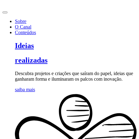
Ir
para
o
Sobre
conteúdo
O Canal
Conteúdos
Ideias
realizadas
Descubra projetos e criações que saíram do papel, ideias que
ganharam forma e iluminaram os palcos com inovação.
saiba mais