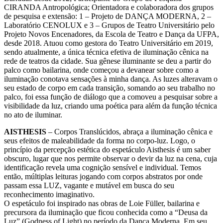
CIRANDA Antropológica; Orientadora e colaboradora dos grupos
de pesquisa e extensão: 1 – Projeto de DANÇA MODERNA, 2 –
Laboratório CENOLUX e 3 – Grupos de Teatro Universitário pelo
Projeto Novos Encenadores, da Escola de Teatro e Dança da UFPA,
desde 2018. Atuou como gestora do Teatro Universitário em 2019,
sendo atualmente, a única técnica efetiva de iluminação cênica na
rede de teatros da cidade. Sua gênese iluminante se deu a partir do
palco como bailarina, onde começou a devanear sobre como a
iluminação conotava sensações à minha dança. As luzes alteravam o
seu estado de corpo em cada transição, somando ao seu trabalho no
palco, foi essa função de diálogo que a comoveu a pesquisar sobre a
visibilidade da luz, criando uma poética para além da função técnica
no ato de iluminar.
AISTHESIS
– Corpos Translúcidos, abraça a iluminação cênica e
seus efeitos de maleabilidade da forma no corpo-luz. Logo, o
princípio da percepção estética do espetáculo Aisthesis é um saber
obscuro, lugar que nos permite observar o devir da luz na cena, cuja
identificação revela uma cognição sensível e individual. Temos
então, múltiplas leituras jogando com corpos abstratos por onde
passam essa LUZ, vagante e mutável em busca do seu
reconhecimento imaginativo.
O espetáculo foi inspirado nas obras de Loie Füller, bailarina e
precursora da iluminação que ficou conhecida como a “Deusa da
Luz” (Godness of Light) no período da Dança Moderna. Em seu