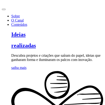
Ir
para
o
Sobre
conteúdo
O Canal
Conteúdos
Ideias
realizadas
Descubra projetos e criações que saíram do papel, ideias que
ganharam forma e iluminaram os palcos com inovação.
saiba mais