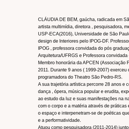
PROGRAMAS
Criação
Debate
Especial
CLÁUDIA DE BEM, gaúcha, radicada em São 
Férias
Flash de ideias
artista multimídia, diretora , pesquisadora,
USP-ECA(2016), Universidade de São Paulo
Laboratórios
Livro
design de Interiores pelo IPOG-DF. Profess
Mundo
Pesquisa
IPOG , professora convidada do pós graduaç
Tecnologia
Arquitetura/UFRGS e Professora convidada 
Membro honorária da APCEN (Associação Po
2011. Durante 9 anos ( 1999-2007) exerceu o 
programadora do Theatro São Pedro-RS.
A sua trajetória artística percorre 28 anos e
dança , ópera, música popular e erudita, e
ao estudo da luz e suas manifestações na n
com o corpo e a matéria através de práticas
o espaço e interpenetram-se de poéticas que
e a performatividade.
Atuou como pesquisadora (2011-2014) junto 