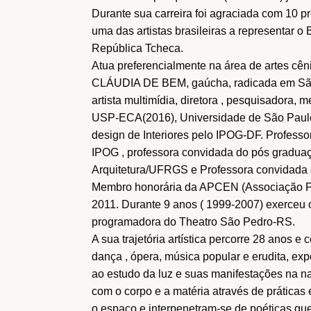
Durante sua carreira foi agraciada com 10 pr
uma das artistas brasileiras a representar o
República Tcheca.
Atua preferencialmente na área de artes cêni
CLÁUDIA DE BEM, gaúcha, radicada em São 
artista multimídia, diretora , pesquisadora,
USP-ECA(2016), Universidade de São Paulo
design de Interiores pelo IPOG-DF. Profess
IPOG , professora convidada do pós graduaç
Arquitetura/UFRGS e Professora convidada 
Membro honorária da APCEN (Associação Po
2011. Durante 9 anos ( 1999-2007) exerceu o 
programadora do Theatro São Pedro-RS.
A sua trajetória artística percorre 28 anos e
dança , ópera, música popular e erudita, e
ao estudo da luz e suas manifestações na n
com o corpo e a matéria através de práticas
o espaço e interpenetram-se de poéticas que