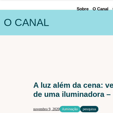
Sobre
O Canal
O CANAL
ÁREA DE
ATUAÇÃO
Audiovisual
Cenografia
Iluminação
Iluminação Arquitetural
A luz além da cena: v
Maquiagem e caracterização
de uma iluminadora –
Sonoplastia
novembro 9, 2020
iluminação
pesquisa