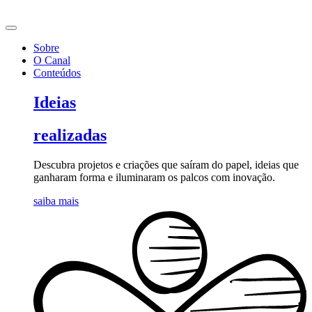
Ir
para
o
Sobre
conteúdo
O Canal
Conteúdos
Ideias
realizadas
Descubra projetos e criações que saíram do papel, ideias que
ganharam forma e iluminaram os palcos com inovação.
saiba mais