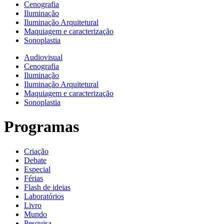
Cenografia
Iluminação
Iluminação Arquitetural
Maquiagem e caracterização
Sonoplastia
Audiovisual
Cenografia
Iluminação
Iluminação Arquitetural
Maquiagem e caracterização
Sonoplastia
Programas
Criação
Debate
Especial
Férias
Flash de ideias
Laboratórios
Livro
Mundo
Pesquisa