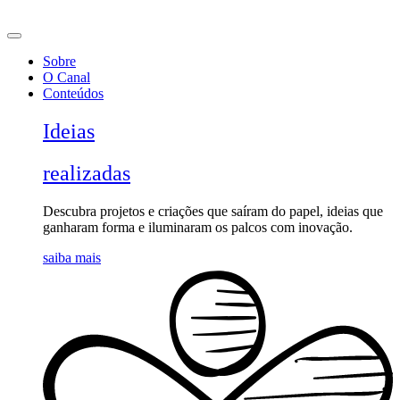
Ir
para
o
Sobre
conteúdo
O Canal
Conteúdos
Ideias
realizadas
Descubra projetos e criações que saíram do papel, ideias que
ganharam forma e iluminaram os palcos com inovação.
saiba mais