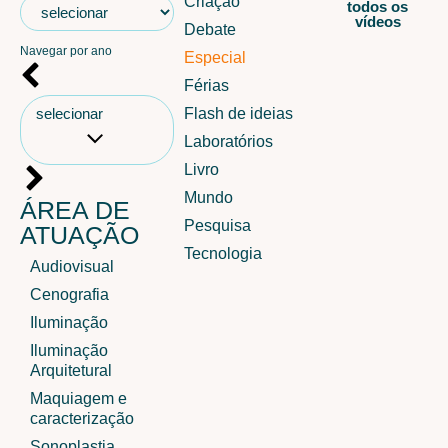
Criação
todos os
vídeos
Debate
Navegar por ano
Especial
Férias
selecionar
Flash de ideias
Laboratórios
Livro
Mundo
ÁREA DE
Pesquisa
ATUAÇÃO
Tecnologia
Audiovisual
Cenografia
Iluminação
Iluminação
Arquitetural
Maquiagem e
caracterização
Sonoplastia