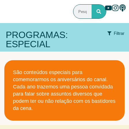
PROGRAMAS:
Filtrar
ESPECIAL
Alterar ordem
São conteúdos especiais para
comemorarmos os aniversários do canal.
Navegar por ano
Cada ano trazemos uma pessoa convidada
para falar sobre assuntos diversos que
podem ter ou não relação com os bastidores
selecionar
da cena.
ÁREA DE ATUAÇÃO