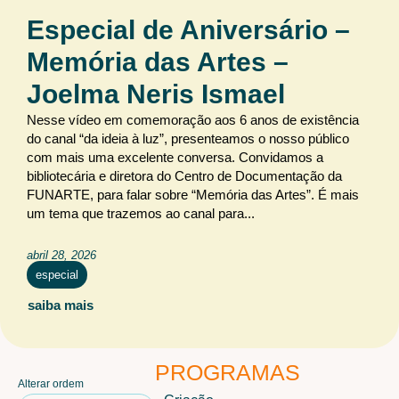
Audiovisual
Cenografia
Iluminação
Especial de Aniversário –
Iluminação Arquitetural
Maquiagem e caracterização
Memória das Artes –
Sonoplastia
Joelma Neris Ismael
Nesse vídeo em comemoração aos 6 anos de existência
PROGRAMAS
do canal “da ideia à luz”, presenteamos o nosso público
Criação
Debate
Especial
Férias
com mais uma excelente conversa. Convidamos a
bibliotecária e diretora do Centro de Documentação da
Flash de ideias
Laboratórios
Livro
Mundo
FUNARTE, para falar sobre “Memória das Artes”. É mais
Pesquisa
Tecnologia
um tema que trazemos ao canal para...
abril 28, 2026
especial
saiba mais
PROGRAMAS
Alterar ordem