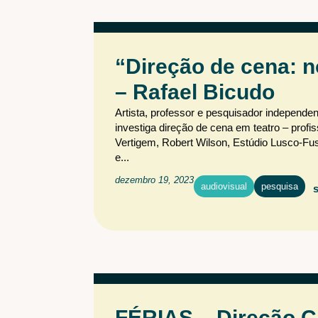
“Direção de cena: n
– Rafael Bicudo
Artista, professor e pesquisador indepen
investiga direção de cena em teatro – prof
Vertigem, Robert Wilson, Estúdio Lusco-Fusc
e...
dezembro 19, 2023
audiovisual
pesquisa
FÉRIAS – Direção C