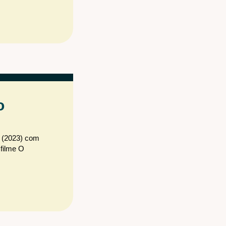
o
o (2023) com
 filme O