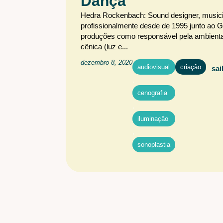
Dança
Hedra Rockenbach: Sound designer, musicist
profissionalmente desde de 1995 junto ao 
produções como responsável pela ambienta
cênica (luz e...
dezembro 8, 2020
audiovisual
criação
sai
,
cenografia
,
iluminação
,
sonoplastia