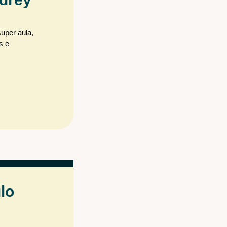
uper aula,
s e
lo