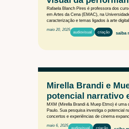
Rafaela Blanch Pires é professora dos curs
em Artes da Cena (EMAC), na Universidade Fe
caracterização e temas ligados à arte digita
maio 20, 2025
audiovisual
criação
saiba 
Mirella Brandi e Mu
potencial narrativo 
MXM (Mirella Brandi & Muep Etmo) é uma du
Paulo. Sua pesquisa investiga o potencial n
concertos e experiências de cinema expand
maio 6, 2025
audiovisual
criação
saiba m