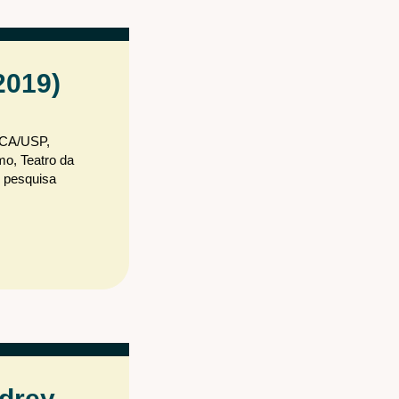
2019)
 ECA/USP,
mo, Teatro da
e pesquisa
ndrey