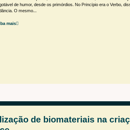
esgotável de humor, desde os primórdios. No Princípio era o Verbo, di
rdância. O mesmo...
iba mais
ilização de biomateriais na cria
nce