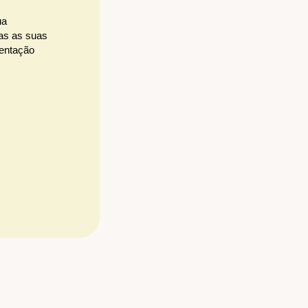
ua
as as suas
ientação