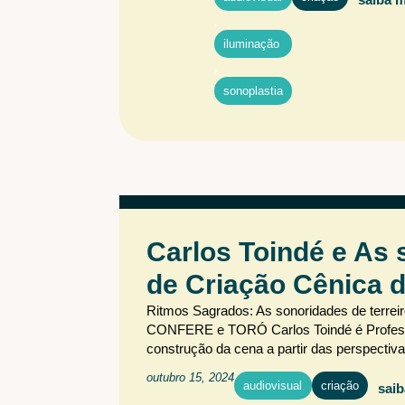
,
iluminação
,
sonoplastia
Carlos Toindé e As 
de Criação Cênic
Ritmos Sagrados: As sonoridades de terr
CONFERE e TORÓ Carlos Toindé é Professor
construção da cena a partir das perspectiv
outubro 15, 2024
audiovisual
criação
saib