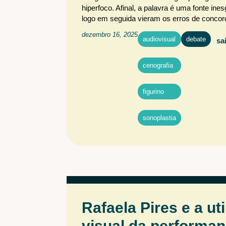
ÁREA DE
hiperfoco. Afinal, a palavra é uma fonte in
ATUAÇÃO
logo em seguida vieram os erros de conco
Audiovisual
Cenografia
dezembro 16, 2025
audiovisual
debate
sa
Iluminação
,
Iluminação Arquitetural
cenografia
Maquiagem e caracterização
,
Sonoplastia
figurino
,
sonoplastia
PROGRAMAS
Criação
Debate
Especial
Férias
Flash de ideias
Laboratórios
Livro
Mundo
Pesquisa
Rafaela Pires e a ut
Tecnologia
visual da performa