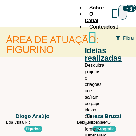
Sobre
O
Canal
Conteúdos
ÁREA DE ATUAÇÃO:
Filtrar
FIGURINO
Ideias
realizadas
FILTROS
Descubra
projetos
Área de atuação
e
criações
que
Programa que participou
saíram
do papel,
ideias
Estado
Diogo Araújo
Tereza Bruzzi
que
Boa Vista/
RR
Belo Horizonte/
ganharam
MG
figurino
forma e
cenografia
País
iluminaram