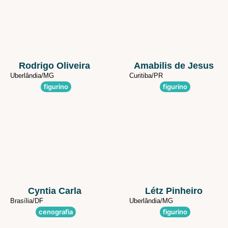
Rodrigo Oliveira
Amabilis de Jesus
Uberlândia/
MG
Curitiba/
PR
figurino
figurino
Cyntia Carla
Létz Pinheiro
Brasília/
DF
Uberlândia/
MG
cenografia
figurino