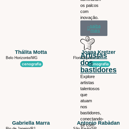
os palcos
com
inovação.
saiba
mais
Thálita Motta
Joana Kretzer
Artistas
Belo Horizonte/
MG
Florianópolis/
SC
dos
cenografia
cenografia
bastidores
Explore
artistas
talentosos
que
atuam
nos
bastidores,
conectando-
Gabriella Marra
Antonio Rabàdan
se com
Rio de Janeiro/
RJ
São Paulo/
SP