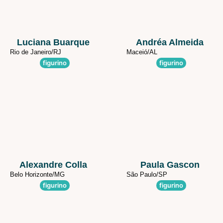
Luciana Buarque
Andréa Almeida
Rio de Janeiro/
RJ
Maceió/
AL
figurino
figurino
Alexandre Colla
Paula Gascon
Belo Horizonte/
MG
São Paulo/
SP
figurino
figurino