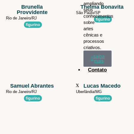
ampliando
Brunella
Thelma Bonavita
seus
Provvidente
São Paulo/
SP
conhecimentos
Rio de Janeiro/
RJ
figurino
sobre
figurino
artes
cênicas e
processos
criativos.
saiba
mais
Contato
Samuel Abrantes
X
Lucas Macedo
Rio de Janeiro/
RJ
Uberlândia/
MG
figurino
figurino