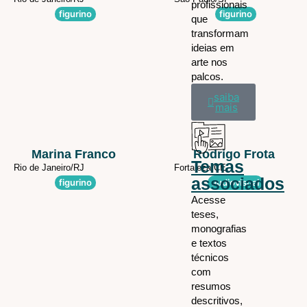
profissionais
figurino
figurino
que
transformam
ideias em
arte nos
palcos.
saiba
mais
Marina Franco
Rodrigo Frota
Temas
Rio de Janeiro/
RJ
Fortaleza/
CE
associados
figurino
audiovisual
Acesse
teses,
monografias
e textos
técnicos
com
resumos
descritivos,