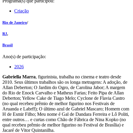
Programa(s) que participou:
Criação
Rio de Janeiro
/
RJ
,
Brasil
Ano(s) de participação:
2026
Gabriella Marra
, figurinista, trabalha no cinema e teatro desde
2010. Seus últimos trabalhos são os longa metragens: A adoção, de
Allan Deberton; O Jardim do Ogro, de Carolina Jabor; A margem
do Rio de Enock Carvalho e Matheus Farias; Feito Pipa de Allan
Deberton; Yellow Cake de Tiago Melo; Cyclone de Flavia Castro
(no qual recebeu prêmio de melhor figurino nos Festivais de
Aruanda e Labrff); O último azul de Gabriel Mascaro; Homem com
H de Esmir Filho; Meu nome é Gal de Dandara Ferreira e Lô Politi,
entre outros… e curtas como Chão de Fábrica de Nina Kopko (no
qual recebeu prêmio de melhor figurino no Festival de Brasília) e
Jacaré de Vitor Quintanilha.