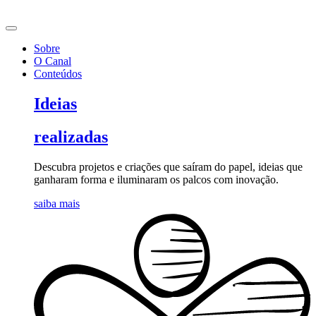
Ir
para
o
Sobre
conteúdo
O Canal
Conteúdos
Ideias
realizadas
Descubra projetos e criações que saíram do papel, ideias que
ganharam forma e iluminaram os palcos com inovação.
saiba mais