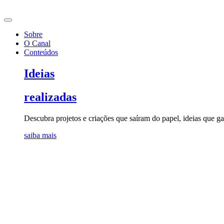
Ir
para
o
Sobre
conteúdo
O Canal
Conteúdos
Ideias
realizadas
Descubra projetos e criações que saíram do papel, ideias que 
saiba mais