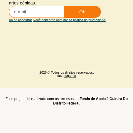
artes cênicas.
Iluminação arquitetural
OK
Maquiagem e caracterização
Ao se cadastrar, você concorda com nossa política de privacidade.
Sonoplastia
2026 © Todos os direitos reservados.
dev
puga.me
Esse projeto foi realizado com os recursos do
Fundo de Apoio à Cultura Do
Distrito Federal.