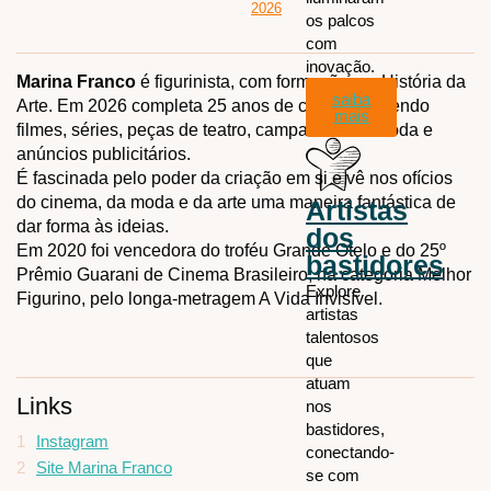
2026
os palcos
com
inovação.
Marina Franco
é figurinista, com formação em História da
saiba
Arte. Em 2026 completa 25 anos de carrreira fazendo
mais
filmes, séries, peças de teatro, campanhas de moda e
anúncios publicitários.
É fascinada pelo poder da criação em si e vê nos ofícios
do cinema, da moda e da arte uma maneira fantástica de
Artistas
dar forma às ideias.
dos
Em 2020 foi vencedora do troféu Grande Otelo e do 25º
bastidores
Prêmio Guarani de Cinema Brasileiro, na categoria Melhor
Explore
Figurino, pelo longa-metragem A Vida Invisível.
artistas
talentosos
que
atuam
Links
nos
bastidores,
1
Instagram
conectando-
2
Site Marina Franco
se com