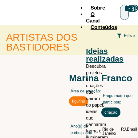
Sobre
O
Canal
Conteúdos
ARTISTAS DOS
Filtrar
BASTIDORES
Ideias
realizadas
+ÁREAS
Descubra
projetos
Audiovisual
todos os
Marina Franco
e
artistas
Cenografia
criações
Área de atuação:
Figurino
que
Programa(s) que
saíram
Iluminação
figurino
participou:
do papel,
Iluminação arquitetural
ideias
criação
que
Maquiagem e caracterização
ganharam
Ano(s) de
Sonoplastia
Rio de
RJ
,
Brasil
forma e
participação:
Janeiro
/
iluminaram