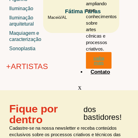
ampliando
Iluminação
seus
Fátima Farias
Renat
conhecimentos
Iluminação
Maceió/
AL
São Paul
sobre
arquitetural
artes
Maquiagem e
cênicas e
caracterização
processos
Sonoplastia
criativos.
saiba
mais
+ARTISTAS
Contato
X
+ÁREAS
Fique por
dos
Audiovisual
todos os
artistas
bastidores!
dentro
Cenografia
Figurino
Cadastre-se na nossa newsletter e receba conteúdos
exclusivos sobre os processos criativos e técnicos das
Iluminação