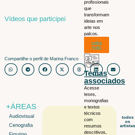
profissionais
que
transformam
Vídeos que participei
ideias em
arte nos
palcos.
saiba
mais
Compartilhe o perfil de Marina Franco
Temas
associados
Acesse
teses,
monografias
+ÁREAS
e textos
técnicos
Audiovisual
todos
com
os
Cenografia
artista
resumos
descritivos,
Figurino