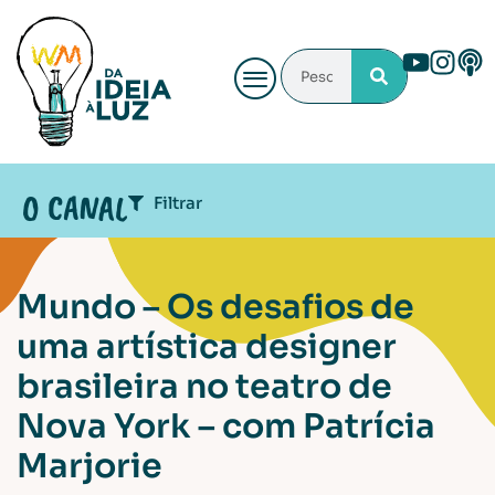
O CANAL
Filtrar
ÁREA DE ATUAÇÃO
Mundo – Os desafios de
Audiovisual
Cenografia
Iluminação
uma artística designer
Iluminação Arquitetural
brasileira no teatro de
Maquiagem e caracterização
Sonoplastia
Nova York – com Patrícia
PROGRAMAS
Marjorie
Criação
Debate
Especial
Férias