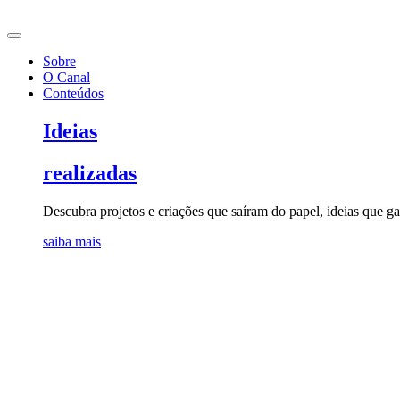
Ir
para
o
Sobre
conteúdo
O Canal
Conteúdos
Ideias
realizadas
Descubra projetos e criações que saíram do papel, ideias que 
saiba mais