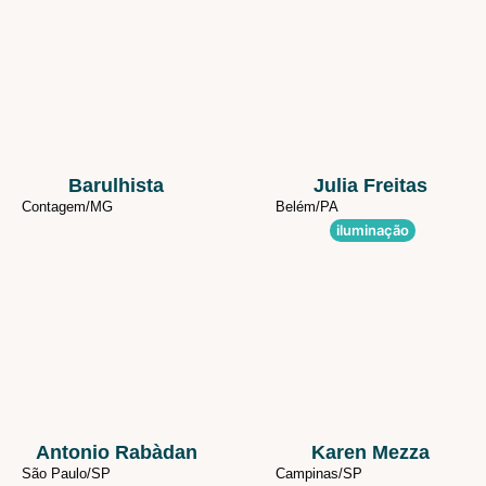
Barulhista
Julia Freitas
Contagem/
MG
Belém/
PA
iluminação
Antonio Rabàdan
Karen Mezza
São Paulo/
SP
Campinas/
SP