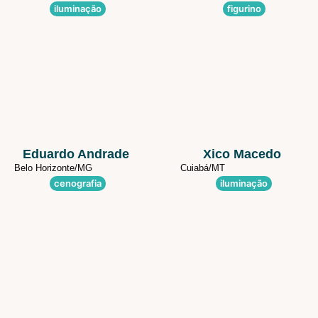
iluminação
figurino
Eduardo Andrade
Xico Macedo
Belo Horizonte/
MG
Cuiabá/
MT
cenografia
iluminação