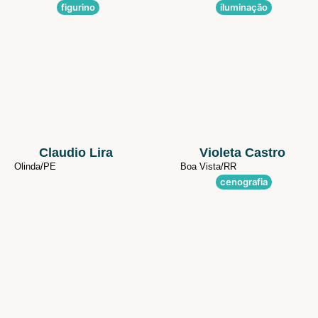
figurino
iluminação
Claudio Lira
Violeta Castro
Olinda/
PE
Boa Vista/
RR
cenografia