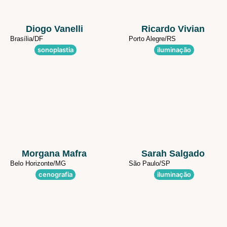
Diogo Vanelli
Ricardo Vivian
Brasília/
DF
Porto Alegre/
RS
sonoplastia
iluminação
Morgana Mafra
Sarah Salgado
Belo Horizonte/
MG
São Paulo/
SP
cenografia
iluminação