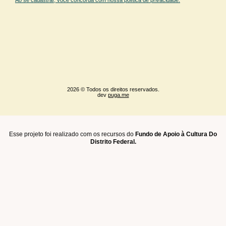
Ao se cadastrar, você concorda com nossa política de privacidade.
2026 © Todos os direitos reservados.
dev
puga.me
Esse projeto foi realizado com os recursos do
Fundo de Apoio à Cultura Do
Distrito Federal.