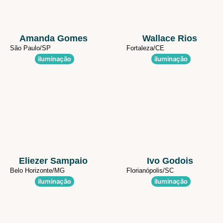
Amanda Gomes
Wallace Rios
São Paulo/
SP
Fortaleza/
CE
iluminação
iluminação
Eliezer Sampaio
Ivo Godois
Belo Horizonte/
MG
Florianópolis/
SC
iluminação
iluminação