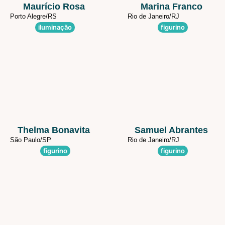
Maurício Rosa
Marina Franco
Porto Alegre/
RS
Rio de Janeiro/
RJ
iluminação
figurino
Thelma Bonavita
Samuel Abrantes
São Paulo/
SP
Rio de Janeiro/
RJ
figurino
figurino