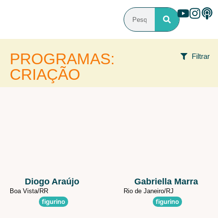
PROGRAMAS:
Filtrar
CRIAÇÃO
FILTROS
Área de atuação
Programa que participou
Estado
Diogo Araújo
Gabriella Marra
Boa Vista/
RR
Rio de Janeiro/
RJ
figurino
figurino
País