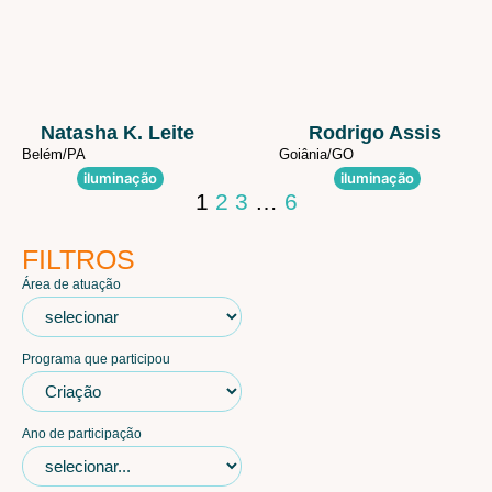
Natasha K. Leite
Rodrigo Assis
Belém/
PA
Goiânia/
GO
iluminação
iluminação
1
2
3
…
6
FILTROS
Área de atuação
Programa que participou
Ano de participação