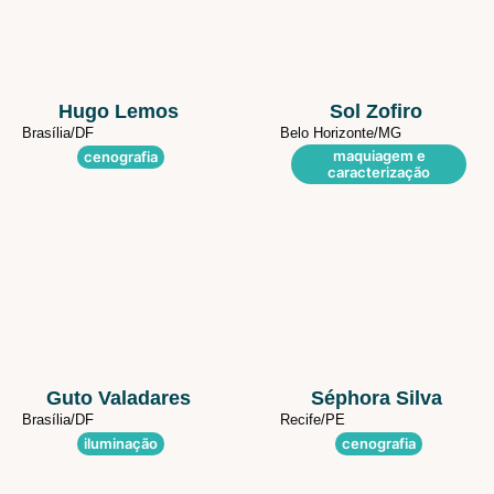
Hugo Lemos
Sol Zofiro
Brasília/
DF
Belo Horizonte/
MG
maquiagem e
cenografia
caracterização
Guto Valadares
Séphora Silva
Brasília/
DF
Recife/
PE
iluminação
cenografia