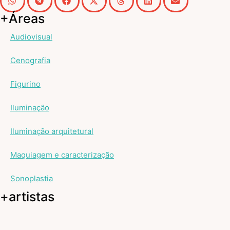
+Áreas
Audiovisual
Cenografia
Figurino
Iluminação
Iluminação arquitetural
Maquiagem e caracterização
Sonoplastia
+artistas