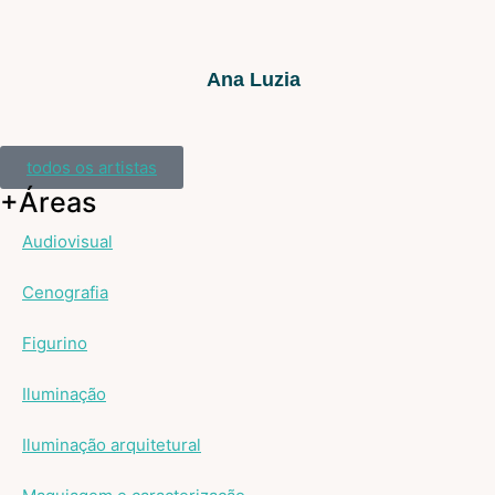
Ana Luzia
todos os artistas
+Áreas
Audiovisual
Cenografia
Figurino
Iluminação
Iluminação arquitetural