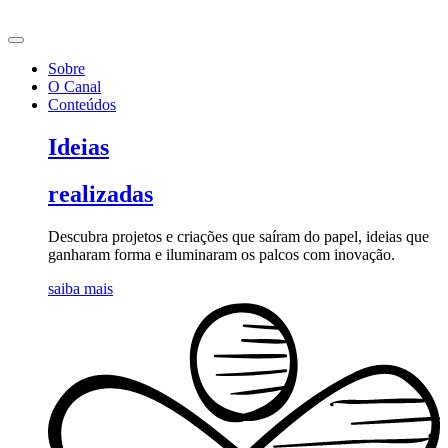
Ir
para
o
Sobre
conteúdo
O Canal
Conteúdos
Ideias
realizadas
Descubra projetos e criações que saíram do papel, ideias que
ganharam forma e iluminaram os palcos com inovação.
saiba mais