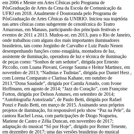
em 2006 e Mestre em Artes Cênicas pelo Programa de
PósGraduação de Artes da Cena da Escola de Comunicação da
UFRJ em 2018. Atualmente é Doutoranda pelo Programa de
PósGraduação de Artes Cênicas da UNIRIO. Iniciou sua trajetória
nas artes cênicas como subgerente de cenotécnica do Teatro
Amazonas, em Manaus, participando dos principais festivais e
eventos de 2011 a 2013. Mudou-se, em 2013, para o Rio de Janeiro,
onde trabalhou com alguns dos mais importantes iluminadores
brasileiros, tais como Jorginho de Carvalho e Luiz Paulo Nenen
desempenhando funções como estagiária, montadora de luz,
assistente de iluminação, operadora de luz e técnica de iluminação
de peças como: “Sonhos de um sedutor”, dirigida por Ernesto
Piccollo, com Luana Piovani, George Sauma e Heitor Martinez, em
novembro de 2013; “Nadistas e Tudistas”, dirigida por Daniel Herz ,
com Lorena Comparato e Clarissa Kahane, em outubro de
2013.“Dona Saudade”, dirigida por Camila Amado, com Ivone
Hoffmann, em agosto de 2014; “Jazz do Coração”, com Françoise
Forton, dirigida por Delson Antunes, em setembro de 2014;
“Autobiografia Autorizada”, de Paulo Betti, dirigida por Rafael
Ponzi e Paulo Betti, em março de 2015. Assinando seus próprios
projetos de iluminação, foi responsável pelo show “Paz na Pele”, da
cantora Rachel Lessa, com participações de Diogo Nogueira,
Mariene de Castro e Zélia Duncan, em novembro de 2017;
adaptação do musical “Só por Hoje”, dirigido por Reiner Tenente,
em dezembro de 2017; uma das versões brasileiras do musical