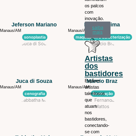
os palcos
com
inovação.
Jeferson Mariano
Eugênio Lima
saiba
Manaus/
AM
Manaus/
AM
mais
sonoplastia
maquiagem e caracterização
Artistas
dos
bastidores
Juca di Souza
Explore
Márcio Braz
artistas
Manaus/
AM
Manaus/
AM
talentosos
cenografia
iluminação
que
atuam
nos
bastidores,
conectando-
se com