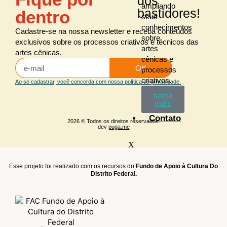
dos
ampliando
bastidores!
dentro
seus
conhecimentos
Cadastre-se na nossa newsletter e receba conteúdos
sobre
exclusivos sobre os processos criativos e técnicos das
artes
artes cênicas.
cênicas e
OK
processos
criativos.
Ao se cadastrar, você concorda com nossa política de privacidade.
saiba
mais
Contato
2026 © Todos os direitos reservados.
dev
puga.me
X
Esse projeto foi realizado com os recursos do
Fundo de Apoio à Cultura Do
Distrito Federal.