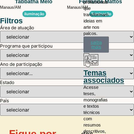
Tabbatha Melo
Fernanda Mattos
profissionais
Manaus/
AM
Manaus/
AM
que
iluminação
iluminação
transformam
Filtros
ideias em
arte nos
Área de atuação
palcos.
saiba
Programa que participou
mais
Ano de participação
Temas
associados
Estado
Acesse
teses,
monografias
País
e textos
técnicos
com
resumos
Fique por
descritivos,