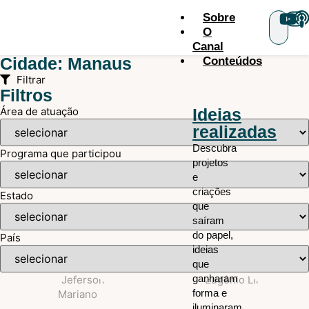
Sobre
O
Canal
Cidade: Manaus
Conteúdos
Filtrar
Filtros
Área de atuação
Ideias
realizadas
Descubra
Programa que participou
projetos
e
criações
Estado
que
saíram
do papel,
País
ideias
que
ganharam
forma e
iluminaram