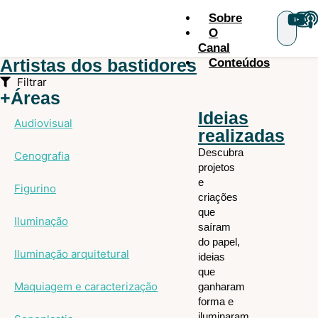
Sobre
O
Canal
Artistas dos bastidores
Conteúdos
Filtrar
+Áreas
Ideias
Audiovisual
realizadas
Descubra
Cenografia
projetos
e
Figurino
criações
que
Iluminação
saíram
do papel,
Iluminação arquitetural
ideias
que
Maquiagem e caracterização
ganharam
forma e
iluminaram