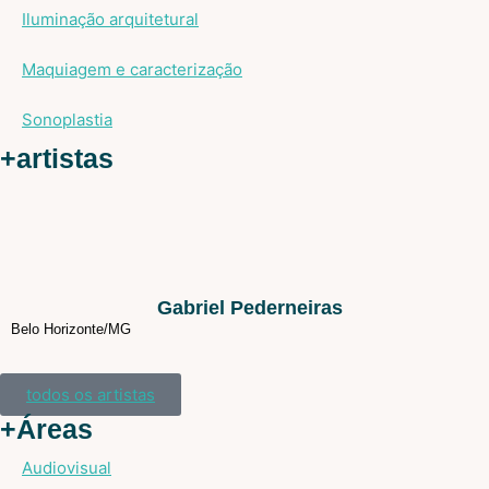
Iluminação arquitetural
Maquiagem e caracterização
Sonoplastia
+artistas
Gabriel Pederneiras
Belo Horizonte/
MG
todos os artistas
+Áreas
Audiovisual