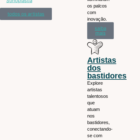
Sonoplastia
os palcos
com
todos os artistas
inovação.
saiba
mais
Artistas
dos
bastidores
Explore
artistas
talentosos
que
atuam
nos
bastidores,
conectando-
se com