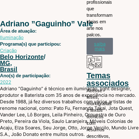
profissionais
que
transformam
ideias em
Adriano ”Gaguinho” Vale
arte nos
Área de atuação:
palcos.
Iluminação
saiba
Programa(s) que participou:
mais
Criação
Belo Horizonte
/
MG
,
Brasil
Temas
Ano(s) de participação:
associados
2022
Adriano ”Gaguinho” é técnico em iluminação, light designer,
Acesse
produtor e Baterista com 35 anos de experiência no mercado.
teses,
Desde 1988, já fez diversos trabalhos com vários artistas de
monografias
renome nacional, como: Pato Fu, Fernanda Takai, Jota Quest,
e textos
Vander Lee, Lô Borges, Leila Pinheiro, Orquestra de Ouro
técnicos
Preto, Pereira da Viola, Saulo Laranjeira, Móveis Colonias de
com
Acaju, Elza Soares, Seu Jorge, Otto, Jorge Vercilo, Mundo Livre
resumos
S.A., João Donato entre muitos outros.
descritivos,