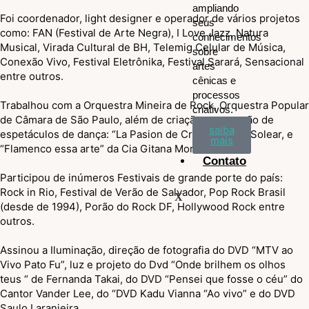
ampliando
Foi coordenador, light designer e operador de vários projetos
seus
como: FAN (Festival de Arte Negra), I Love Jazz, Natura
conhecimentos
Musical, Virada Cultural de BH, Telemig Celular de Música,
sobre
Conexão Vivo, Festival Eletrônika, Festival Sarará, Sensacional
artes
entre outros.
cênicas e
processos
Trabalhou com a Orquestra Mineira de Rock, Orquestra Popular
criativos.
de Câmara de São Paulo, além de criação e operação de
saiba
espetáculos de dança: “La Pasion de Cristo” da Cia Solear, e
mais
“Flamenco essa arte” da Cia Gitana Mora.
Contato
Participou de inúmeros Festivais de grande porte do país:
Rock in Rio, Festival de Verão de Salvador, Pop Rock Brasil
X
(desde de 1994), Porão do Rock DF, Hollywood Rock entre
outros.
Assinou a Iluminação, direção de fotografia do DVD “MTV ao
Vivo Pato Fu”, luz e projeto do Dvd “Onde brilhem os olhos
teus “ de Fernanda Takai, do DVD “Pensei que fosse o céu” do
Cantor Vander Lee, do “DVD Kadu Vianna “Ao vivo” e do DVD
Saulo Laranjeira.