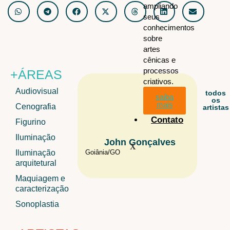
ampliando
seus
conhecimentos
sobre
artes
cênicas e
processos
+ÁREAS
criativos.
Audiovisual
todos
saiba
os
mais
Cenografia
artistas
Contato
Figurino
Iluminação
John Gonçalves
Mo
X
Iluminação
Goiânia/
GO
Rio de Jan
arquitetural
Maquiagem e
caracterização
Sonoplastia