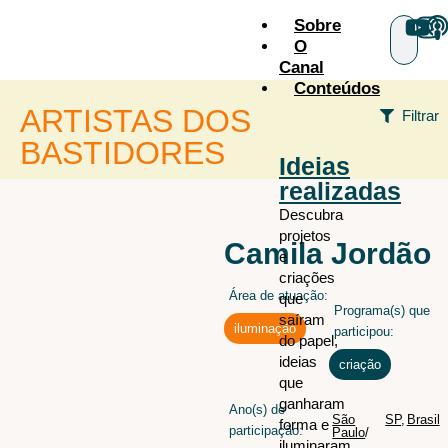
Sobre
O
Canal
Conteúdos
ARTISTAS DOS
Filtrar
BASTIDORES
Ideias
realizadas
+ÁREAS
Descubra
projetos
Audiovisual
todos os
Camila Jordão
e
artistas
Cenografia
criações
Área de atuação:
Figurino
que
Programa(s) que
saíram
Iluminação
iluminação
participou:
do papel,
Iluminação arquitetural
ideias
criação
que
Maquiagem e caracterização
ganharam
Ano(s) de
Sonoplastia
São
SP
,
Brasil
forma e
participação:
Paulo
/
iluminaram