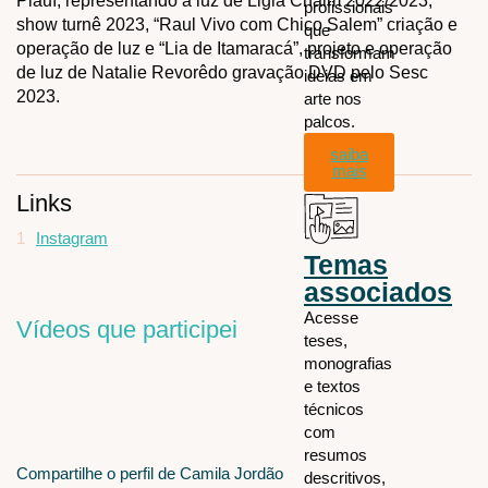
Piauí, representando a luz de Ligia Chaim 2022/2023,
profissionais
show turnê 2023, “Raul Vivo com Chico Salem” criação e
que
operação de luz e “Lia de Itamaracá”, projeto e operação
transformam
de luz de Natalie Revorêdo gravação DVD pelo Sesc
ideias em
2023.
arte nos
palcos.
saiba
mais
Links
1
Instagram
Temas
associados
Acesse
Vídeos que participei
teses,
monografias
e textos
técnicos
com
resumos
Compartilhe o perfil de Camila Jordão
descritivos,