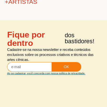
+ARTISTAS
+ÁREAS
Fique por
dos
Audiovisual
todos os
artistas
bastidores!
dentro
Cenografia
Figurino
Cadastre-se na nossa newsletter e receba conteúdos
exclusivos sobre os processos criativos e técnicos das
Iluminação
artes cênicas.
Iluminação arquitetural
OK
Maquiagem e caracterização
Ao se cadastrar, você concorda com nossa política de privacidade.
Sonoplastia