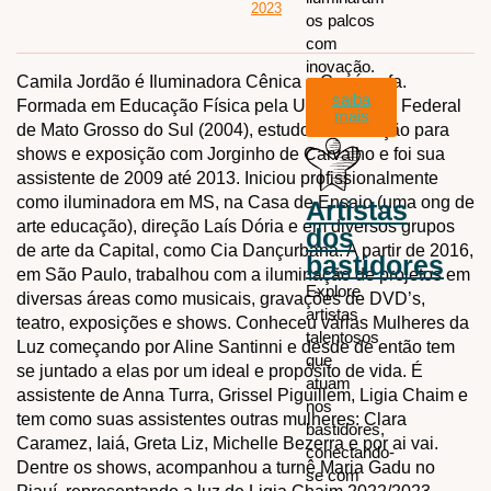
2023
os palcos
com
inovação.
Camila Jordão é Iluminadora Cênica e Cenógrafa.
saiba
Formada em Educação Física pela Universidade Federal
mais
de Mato Grosso do Sul (2004), estudou iluminação para
shows e exposição com Jorginho de Carvalho e foi sua
assistente de 2009 até 2013. Iniciou profissionalmente
como iluminadora em MS, na Casa de Ensaio (uma ong de
Artistas
arte educação), direção Laís Dória e em diversos grupos
dos
de arte da Capital, como Cia Dançurbana. A partir de 2016,
bastidores
em São Paulo, trabalhou com a iluminação de projetos em
Explore
diversas áreas como musicais, gravações de DVD’s,
artistas
teatro, exposições e shows. Conheceu várias Mulheres da
talentosos
Luz começando por Aline Santinni e desde de então tem
que
se juntado a elas por um ideal e propósito de vida. É
atuam
assistente de Anna Turra, Grissel Piguillem, Ligia Chaim e
nos
tem como suas assistentes outras mulheres: Clara
bastidores,
Caramez, Iaiá, Greta Liz, Michelle Bezerra e por ai vai.
conectando-
Dentre os shows, acompanhou a turnê Maria Gadu no
se com