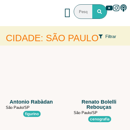
CIDADE: SÃO PAULO
Filtrar
FILTROS
Área de atuação
Programa que participou
Estado
Antonio Rabàdan
Renato Bolelli
Rebouças
São Paulo/
SP
São Paulo/
SP
figurino
cenografia
País