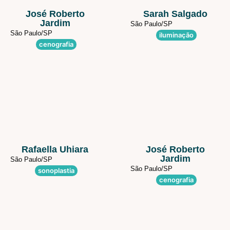
José Roberto
Sarah Salgado
Jardim
São Paulo/
SP
São Paulo/
SP
iluminação
cenografia
Rafaella Uhiara
José Roberto
Jardim
São Paulo/
SP
São Paulo/
SP
sonoplastia
cenografia