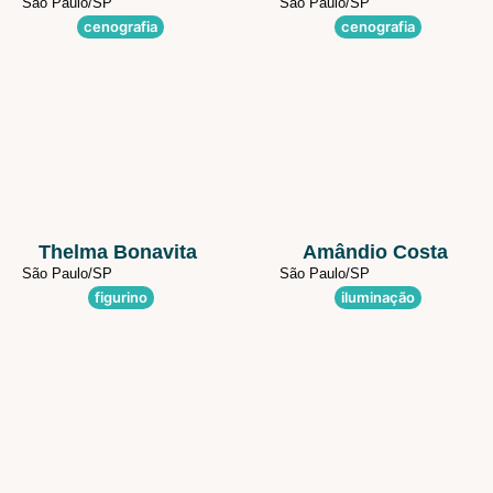
São Paulo/
SP
São Paulo/
SP
cenografia
cenografia
Thelma Bonavita
Amândio Costa
São Paulo/
SP
São Paulo/
SP
figurino
iluminação