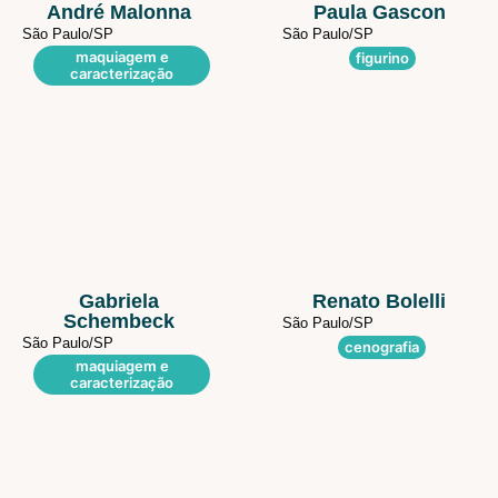
André Malonna
Paula Gascon
São Paulo/
SP
São Paulo/
SP
maquiagem e
figurino
caracterização
Gabriela
Renato Bolelli
Schembeck
São Paulo/
SP
São Paulo/
SP
cenografia
maquiagem e
caracterização