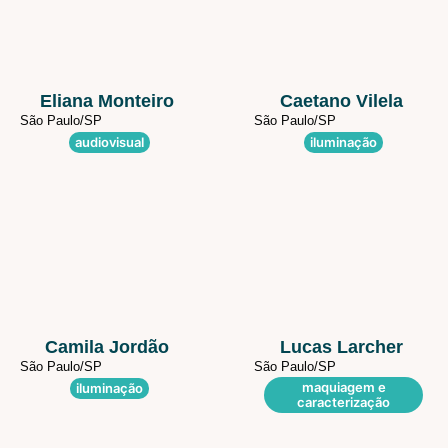
Eliana Monteiro
Caetano Vilela
São Paulo/
SP
São Paulo/
SP
audiovisual
iluminação
Camila Jordão
Lucas Larcher
São Paulo/
SP
São Paulo/
SP
maquiagem e
iluminação
caracterização