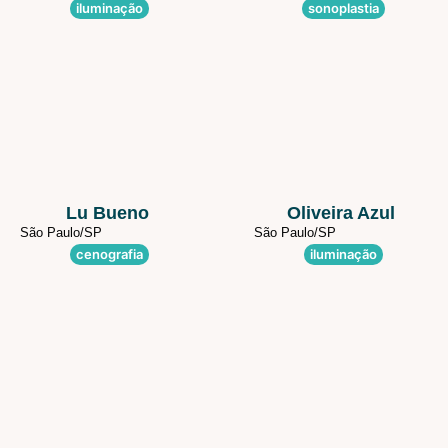
iluminação
sonoplastia
Lu Bueno
Oliveira Azul
São Paulo/
SP
São Paulo/
SP
cenografia
iluminação