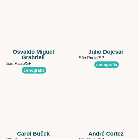
Osvaldo Miguel
Julio Dojcsar
Grabrieli
São Paulo/
SP
São Paulo/
SP
cenografia
cenografia
Carol Buček
André Cortez