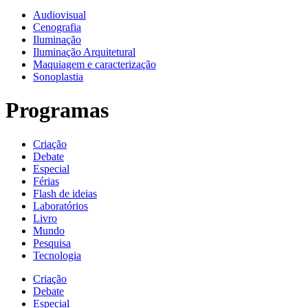
Audiovisual
Cenografia
Iluminação
Iluminação Arquitetural
Maquiagem e caracterização
Sonoplastia
Programas
Criação
Debate
Especial
Férias
Flash de ideias
Laboratórios
Livro
Mundo
Pesquisa
Tecnologia
Criação
Debate
Especial