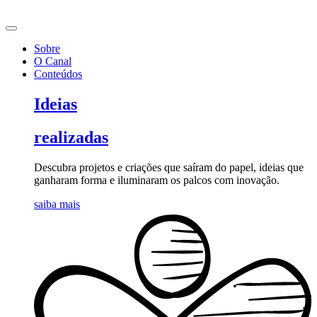
Ir
para
o
Sobre
conteúdo
O Canal
Conteúdos
Ideias
realizadas
Descubra projetos e criações que saíram do papel, ideias que
ganharam forma e iluminaram os palcos com inovação.
saiba mais