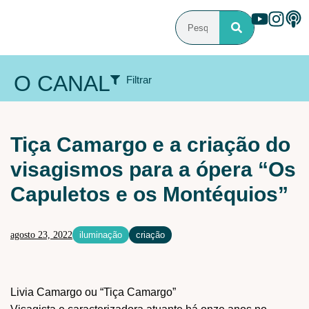
O CANAL
Filtrar
ÁREA DE ATUAÇÃO
Tiça Camargo e a criação do
Audiovisual
Cenografia
Iluminação
visagismos para a ópera “Os
Iluminação Arquitetural
Maquiagem e caracterização
Capuletos e os Montéquios”
Sonoplastia
PROGRAMAS
agosto 23, 2022
iluminação
criação
Criação
Debate
Especial
Férias
Flash de ideias
Laboratórios
Livro
Mundo
Livia Camargo ou “Tiça Camargo”
Pesquisa
Tecnologia