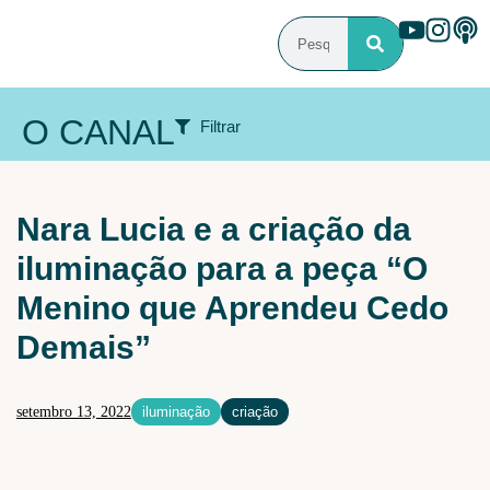
O CANAL
Filtrar
ÁREA DE ATUAÇÃO
Nara Lucia e a criação da
Audiovisual
Cenografia
Iluminação
iluminação para a peça “O
Iluminação Arquitetural
Maquiagem e caracterização
Menino que Aprendeu Cedo
Sonoplastia
Demais”
PROGRAMAS
Criação
Debate
Especial
Férias
setembro 13, 2022
iluminação
criação
Flash de ideias
Laboratórios
Livro
Mundo
Pesquisa
Tecnologia