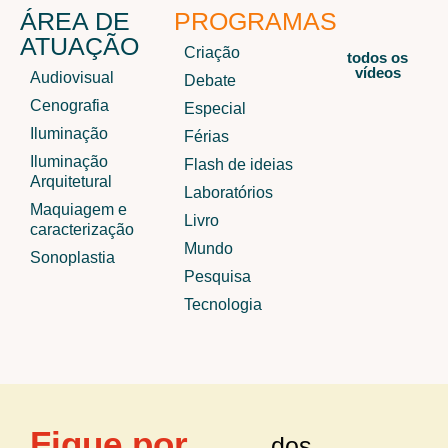
ÁREA DE
PROGRAMAS
ATUAÇÃO
Criação
todos os
vídeos
Audiovisual
Debate
Cenografia
Especial
Iluminação
Férias
Iluminação
Flash de ideias
Arquitetural
Laboratórios
Maquiagem e
Livro
caracterização
Mundo
Sonoplastia
Pesquisa
Tecnologia
Fique por
dos