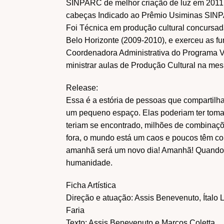
SINPARC de melhor criação de luz em 2011,
cabeças Indicado ao Prêmio Usiminas SINP
Foi Técnica em produção cultural concursa
Belo Horizonte (2009-2010), e exerceu as f
Coordenadora Administrativa do Programa V
ministrar aulas de Produção Cultural na mes
Release:
Essa é a estória de pessoas que compartilh
um pequeno espaço. Elas poderiam ter toma
teriam se encontrado, milhões de combinaçõe
fora, o mundo está um caos e poucos têm co
amanhã será um novo dia! Amanhã! Quando 
humanidade.
Ficha Artística
Direção e atuação: Assis Benevenuto, Ítalo
Faria
Texto: Assis Benevenuto e Marcos Coletta