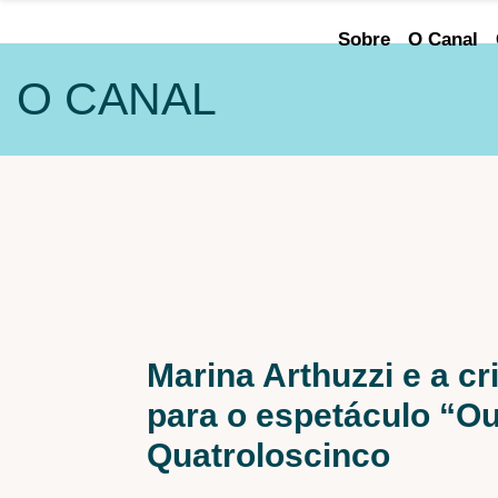
Sobre
O Canal
O CANAL
ÁREA DE
ATUAÇÃO
Audiovisual
Cenografia
Iluminação
Iluminação Arquitetural
Marina Arthuzzi e a c
Maquiagem e caracterização
para o espetáculo “Ou
Sonoplastia
Quatroloscinco