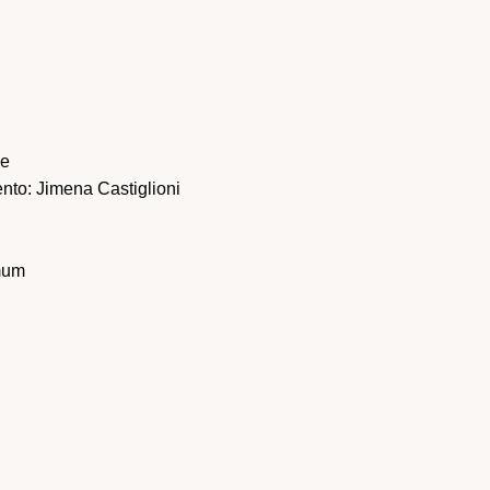
de
nto: Jimena Castiglioni
mum