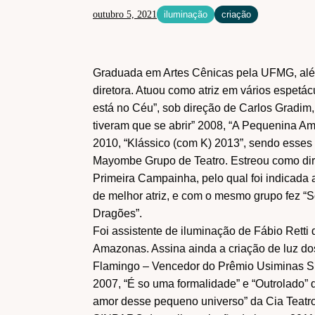
outubro 5, 2021
iluminação
criação
PROGRAMAS
Criação
Debate
Especial
Férias
Flash de ideias
Graduada em Artes Cênicas pela UFMG, além 
Laboratórios
Livro
diretora. Atuou como atriz em vários espet
Mundo
Pesquisa
está no Céu”, sob direção de Carlos Gradim, 
tiveram que se abrir” 2008, “A Pequenina Am
Tecnologia
2010, “Klássico (com K) 2013”, sendo esses t
Mayombe Grupo de Teatro. Estreou como dir
Primeira Campainha, pelo qual foi indicada
de melhor atriz, e com o mesmo grupo fez “
Dragões”.
Foi assistente de iluminação de Fábio Retti
Amazonas. Assina ainda a criação de luz do
Flamingo – Vencedor do Prêmio Usiminas S
2007, “É so uma formalidade” e “Outrolado” 
amor desse pequeno universo” da Cia Teatr