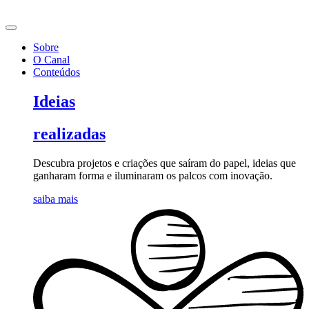
Ir
para
o
Sobre
conteúdo
O Canal
Conteúdos
Ideias
realizadas
Descubra projetos e criações que saíram do papel, ideias que
ganharam forma e iluminaram os palcos com inovação.
saiba mais