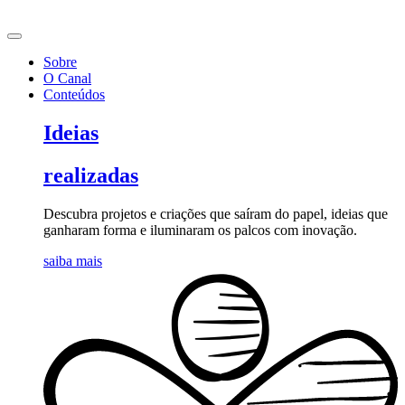
Ir
para
o
Sobre
conteúdo
O Canal
Conteúdos
Ideias
realizadas
Descubra projetos e criações que saíram do papel, ideias que
ganharam forma e iluminaram os palcos com inovação.
saiba mais