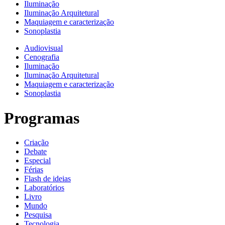
Iluminação
Iluminação Arquitetural
Maquiagem e caracterização
Sonoplastia
Audiovisual
Cenografia
Iluminação
Iluminação Arquitetural
Maquiagem e caracterização
Sonoplastia
Programas
Criação
Debate
Especial
Férias
Flash de ideias
Laboratórios
Livro
Mundo
Pesquisa
Tecnologia