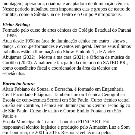
montagem, operadora, criadora e adaptadora de iluminação cênica.
Nesse período trabalhou com importantes cias e grupos de teatro de
curitiba, como a Súbita Cia de Teatro e o Grupo Antropofocus.
Victor Sebbag
Formado pelo curso de artes cênicas do Colégio Estadual do Paraná
– 1999.
Atua desde 1998 na área de iluminação cênica em teatro , shows ,
dança , circo ,performances e eventos em geral. Dentre seus últimos
trabalhos estão a iluminação do Show Emidoinã , de André
Abujamra (2022) , Mostra a tua cara (2021) e Oficina de música de
Curitiba (2020). Atualmente faz parte da diretoria do SATED PR ,
como conselheiro fiscal e coordenador da área da técnica em
espetáculos.
Borracha Souza
Altair Fabiano de Souza, o Borracha, é formado em Engenharia
Civil Faculdade Pitágoras. Também cursou Técnica Cenográfica
Escola de ceno-técnica Serroni em São Paulo, Curso técnico teatral
Guaíra em Curitiba, Técnica em iluminação no Centro Tecnológico
de São Paulo, Curso de teatro e Corpo Emilio Fontana em São
Paulo e
Escola Municipal de Teatro – Londrina FUNCART. Foi
responsável técnico logística e produção pelo Armazém Luz e Som
em Londrina, de 2001 à 2016. Responsável técnico pelos