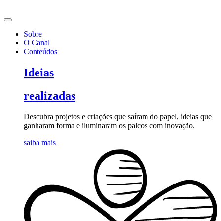
Ir
para
o
Sobre
conteúdo
O Canal
Conteúdos
Ideias
realizadas
Descubra projetos e criações que saíram do papel, ideias que
ganharam forma e iluminaram os palcos com inovação.
saiba mais