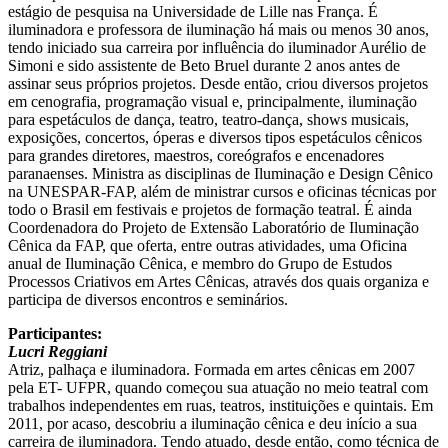
estágio de pesquisa na Universidade de Lille nas França. É
iluminadora e professora de iluminação há mais ou menos 30 anos,
tendo iniciado sua carreira por influência do iluminador Aurélio de
Simoni e sido assistente de Beto Bruel durante 2 anos antes de
assinar seus próprios projetos. Desde então, criou diversos projetos
em cenografia, programação visual e, principalmente, iluminação
para espetáculos de dança, teatro, teatro-dança, shows musicais,
exposições, concertos, óperas e diversos tipos espetáculos cênicos
para grandes diretores, maestros, coreógrafos e encenadores
paranaenses. Ministra as disciplinas de Iluminação e Design Cênico
na UNESPAR-FAP, além de ministrar cursos e oficinas técnicas por
todo o Brasil em festivais e projetos de formação teatral. É ainda
Coordenadora do Projeto de Extensão Laboratório de Iluminação
Cênica da FAP, que oferta, entre outras atividades, uma Oficina
anual de Iluminação Cênica, e membro do Grupo de Estudos
Processos Criativos em Artes Cênicas, através dos quais organiza e
participa de diversos encontros e seminários.
Participantes:
Lucri Reggiani
Atriz, palhaça e iluminadora. Formada em artes cênicas em 2007
pela ET- UFPR, quando começou sua atuação no meio teatral com
trabalhos independentes em ruas, teatros, instituições e quintais. Em
2011, por acaso, descobriu a iluminação cênica e deu início a sua
carreira de iluminadora. Tendo atuado, desde então, como técnica de