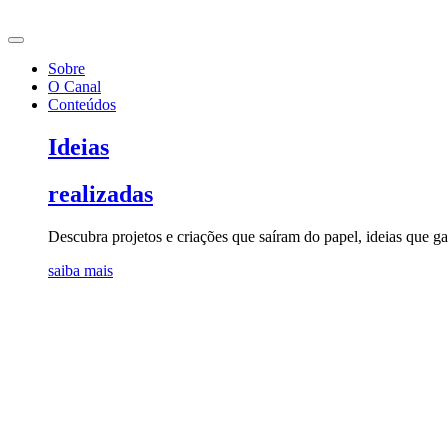
Ir
para
o
Sobre
conteúdo
O Canal
Conteúdos
Ideias
realizadas
Descubra projetos e criações que saíram do papel, ideias que 
saiba mais