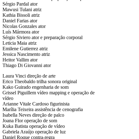
Sérgio Pardal ator
Mawusi Tulani atriz
Kathia Bissoli atriz
Daniel Farias ator
Nicolas Gonzales ator
Luís Mármora ator
Sérgio Siviero ator e preparação corporal
Leticia Maia atriz
Emilene Gutierrez atriz
Jessica Nascimento atriz
Heitor Vallim ator
Thiago Di Giovanni ator
Laura Vinci direção de arte
Erico Theobaldo trilha sonora original
Kako Guirado engenharia de som
Grissel Piguillem vídeo mapping e operação de
vídeo
Arianne Vitale Cardoso figurinista
Marília Teixeira assistência de cenografia
Isabella Neves direção de palco
Joana Flor operação de som
Kuka Batista operação de vídeo
Gabriela Araújo operação de luz
Daniel Roque contra-regra