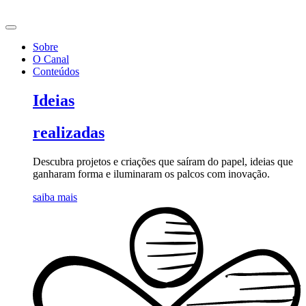
Ir
para
o
Sobre
conteúdo
O Canal
Conteúdos
Ideias
realizadas
Descubra projetos e criações que saíram do papel, ideias que
ganharam forma e iluminaram os palcos com inovação.
saiba mais