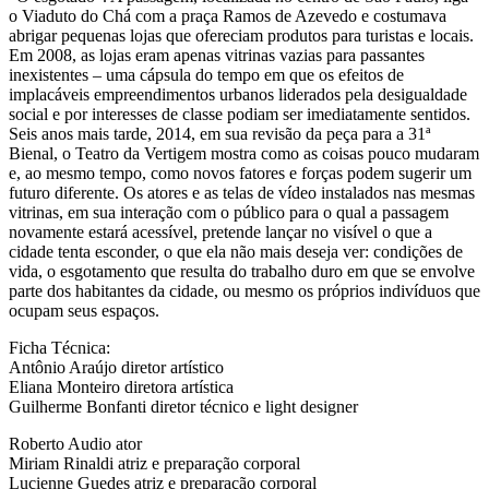
o Viaduto do Chá com a praça Ramos de Azevedo e costumava
abrigar pequenas lojas que ofereciam produtos para turistas e locais.
Em 2008, as lojas eram apenas vitrinas vazias para passantes
inexistentes – uma cápsula do tempo em que os efeitos de
implacáveis empreendimentos urbanos liderados pela desigualdade
social e por interesses de classe podiam ser imediatamente sentidos.
Seis anos mais tarde, 2014, em sua revisão da peça para a 31ª
Bienal, o Teatro da Vertigem mostra como as coisas pouco mudaram
e, ao mesmo tempo, como novos fatores e forças podem sugerir um
futuro diferente. Os atores e as telas de vídeo instalados nas mesmas
vitrinas, em sua interação com o público para o qual a passagem
novamente estará acessível, pretende lançar no visível o que a
cidade tenta esconder, o que ela não mais deseja ver: condições de
vida, o esgotamento que resulta do trabalho duro em que se envolve
parte dos habitantes da cidade, ou mesmo os próprios indivíduos que
ocupam seus espaços.
Ficha Técnica:
Antônio Araújo diretor artístico
Eliana Monteiro diretora artística
Guilherme Bonfanti diretor técnico e light designer
Roberto Audio ator
Miriam Rinaldi atriz e preparação corporal
Lucienne Guedes atriz e preparação corporal