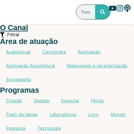
O Canal
Filtrar
Área de atuação
Audiovisual
Cenografia
Iluminação
Iluminação Arquitetural
Maquiagem e caracterização
Sonoplastia
Programas
Criação
Debate
Especial
Férias
Flash de ideias
Laboratórios
Livro
Mundo
Pesquisa
Tecnologia