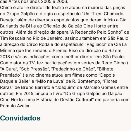
das Artes nos anos 2005 e 2006.
Chico é ator e diretor de teatro e atuou na maioria das peças
do Grupo Galpão e dirigiu o espetáculo “Um Trem Chamado
Desejo” além de diversos espetáculos que deram início a Cia
Burlantis de BH e ao Oficinão do Galpão Cine Horto entre
outros. Além da direção da ópera “A Redenção Pelo Sonho” de
Tim Rescala no Rio de Janeiro, assinou também em São Paulo
a direção do Circo Roda e do espetáculo “Pagliacci” da Cia La
Mínima que lhe rendeu o Premio Riso de direção no RJ em
2018 e várias indicações como melhor diretor em São Paulo.
Como ator na TV, fez participações em séries da Rede Globo (
“A Cura”, “Sob Pressão”, “Pedacinho de Chão”, “Bilhete
Premiado” ) e no cinema atuou em filmes como “Depois
Daquele Baile” e “Mão na Luva” de R. Bomtempo, “Flores
Raras” de Bruno Barreto e “Joaquim” de Marcelo Gomes entre
outros. Em 2015 lançou o livro “Do Grupo Galpão ao Galpão
Cine Horto : uma História de Gestão Cultural” em parceria com
Romulo Avelar.
Convidados