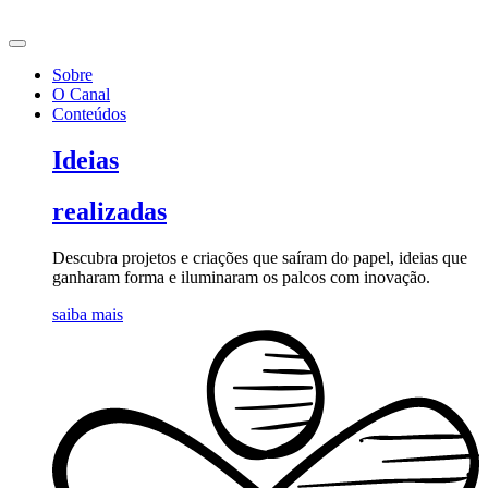
Ir
para
o
Sobre
conteúdo
O Canal
Conteúdos
Ideias
realizadas
Descubra projetos e criações que saíram do papel, ideias que
ganharam forma e iluminaram os palcos com inovação.
saiba mais