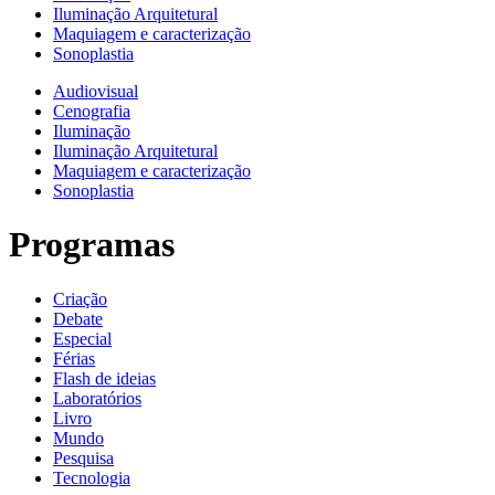
Iluminação Arquitetural
Maquiagem e caracterização
Sonoplastia
Audiovisual
Cenografia
Iluminação
Iluminação Arquitetural
Maquiagem e caracterização
Sonoplastia
Programas
Criação
Debate
Especial
Férias
Flash de ideias
Laboratórios
Livro
Mundo
Pesquisa
Tecnologia