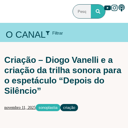
O CANAL
Filtrar
ÁREA DE ATUAÇÃO
Criação – Diogo Vanelli e a
Audiovisual
Cenografia
Iluminação
criação da trilha sonora para
Iluminação Arquitetural
Maquiagem e caracterização
o espetáculo “Depois do
Sonoplastia
Silêncio”
PROGRAMAS
Criação
Debate
Especial
Férias
novembro 11, 2025
sonoplastia
criação
Flash de ideias
Laboratórios
Livro
Mundo
Pesquisa
Tecnologia