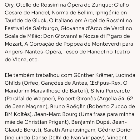
Ory, Otello de Rossini na Ópera de Zurique; Giulio
Cesare de Handel, Norma de Bellini, Iphigénie en
Tauride de Gluck, O italiano em Argel de Rossini no
Festival de Salzburgo, Giovanna d’Arco de Verdi no
Scala de Milão; Don Giovanni e Nozze di Figaro de
Mozart, A Coroação de Poppea de Monteverdi para
Angers-Nantes-Opéra, Teseo de Händel no Teatro
de Viena, etc.
Ele também trabalhou com Günther Krämer, Lucinda
Childs (Orfeo, Canções de Antes, Œdipus-Rex, O
Mandarim Maravilhoso de Bartok), Silviu Purcarete
(Parsifal de Wagner), Robert Gironès (Argélia 54-62
de Jean Magnan), Bruno Boëglin (Roberto Zucco de
BM Koltès), Jean-Marc Bourg (Uma frase para minha
mãe de Christian Prigent), Benjamin Dupé, Jean-
Claude Berutti, Sarath Amarasingam, Cédric Dorier
(incluindo Danse Delhi de Ivan Viripaev), Vincent