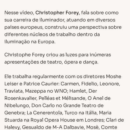
Flash de ideias
Laboratórios
Livro
Mundo
Nesse vídeo,
Christopher Forey
, fala sobre como
Pesquisa
Tecnologia
sua carreira de iluminador, atuando em diversos
países europeus, construiu uma perspectiva sobre
diferentes núcleos de trabalho dentro da
iluminação na Europa.
Christophe Forey criou as luzes para inúmeras
apresentações de teatro, ópera e dança.
Ele trabalha regularmente com os diretores Moshe
Leiser e Patrice Caurier: Carmen, Fidelio, Leonore,
Traviata, Mazeppa no WNO; Hamlet, Der
Rosenkavalier, Pelléas et Mélisande, O Anel de
Nibelungo, Don Carlo no Grande Teatro de
Genebra; La Cenerentola, Turco na Itália, Maria
Stuarda na Royal Opera House em Londres; Clari de
Halevy, Gesualdo de M-A Dalbavie, Mosè, Comte