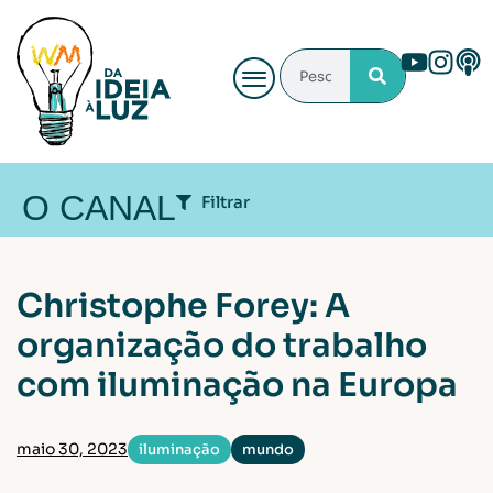
O CANAL
Filtrar
ÁREA DE ATUAÇÃO
Christophe Forey: A
Audiovisual
Cenografia
Iluminação
organização do trabalho
Iluminação Arquitetural
com iluminação na Europa
Maquiagem e caracterização
Sonoplastia
PROGRAMAS
maio 30, 2023
iluminação
mundo
Criação
Debate
Especial
Férias