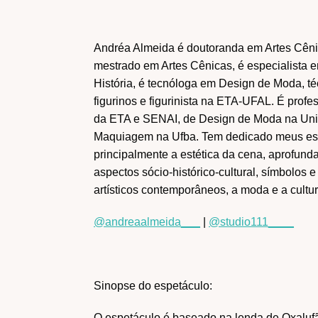
PROGRAMAS
Criação
Debate
Especial
Andréa Almeida é doutoranda em Artes Cênic
Férias
Flash de ideias
mestrado em Artes Cênicas, é especialista 
História, é tecnóloga em Design de Moda, té
Laboratórios
Livro
figurinos e figurinista na ETA-UFAL. É pro
Mundo
Pesquisa
da ETA e SENAI, de Design de Moda na Uni
Tecnologia
Maquiagem na Ufba. Tem dedicado meus est
principalmente a estética da cena, aprofund
aspectos sócio-histórico-cultural, símbolos 
artísticos contemporâneos, a moda e a cultur
@andreaalmeida___
|
@studio111____
Sinopse do espetáculo:
O espetáculo é baseado na lenda de Oxalufã,