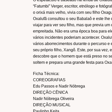
“Fatumbi” Verger, escritor, etnólogo e fotógra
o orixá mais velho, vivia com seu filho Oxagu
Oxalufã consultou o seu Babalaô e este lhe 
viajar para ver seu filho, mas que previa u
empreitada. Não era uma época boa para ele 
vários incidentes poderiam acontecer. Oxal
vários aborrecimentos durante o percurso e
seu próprio filho, Xangô. Este, por sua vez
descobre que o homem que está preso no seu
soltem e prepara uma grande festa para Ox
Ficha Técnica:
COREOGRAFIAS
Edu Passos e Nadir Nóbrega
DIREÇÃO CÊNICA
Nadir Nóbrega Oliveira
DIREÇÃO MUSICAL
Paulinho Keita