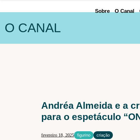
Sobre
O Canal
O CANAL
ÁREA DE
ATUAÇÃO
Audiovisual
Cenografia
Iluminação
Iluminação Arquitetural
Andréa Almeida e a cr
Maquiagem e caracterização
para o espetáculo “
Sonoplastia
fevereiro 18, 2025
figurino
criação