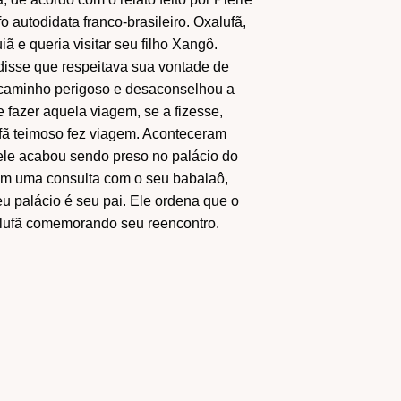
fo autodidata franco-brasileiro. Oxalufã,
iã e queria visitar seu filho Xangô.
disse que respeitava sua vontade de
m caminho perigoso e desaconselhou a
fazer aquela viagem, se a fizesse,
ufã teimoso fez viagem. Aconteceram
 ele acabou sendo preso no palácio do
, em uma consulta com o seu babalaô,
 palácio é seu pai. Ele ordena que o
alufã comemorando seu reencontro.