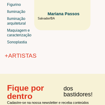
Figurino
Iluminação
Mariana Passos
Edu
Iluminação
Salvador/
BA
São Paul
arquitetural
Maquiagem e
caracterização
Sonoplastia
+ARTISTAS
+ÁREAS
Fique por
dos
Audiovisual
todos os
artistas
bastidores!
dentro
Cenografia
Figurino
Cadastre-se na nossa newsletter e receba conteúdos