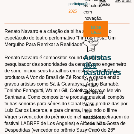
São
SP
,
Brasil
participação:
Paulo
/
os palcos
2025
com
inovação.
saiba
Renato Navarro e a criação da trilha sonora para o
mais
espetáculo de teatro performativo “Fim de Festa: Um
Mergulho Para Remixar a Realidade”
Artistas
Renato Navarro é compositor, sound designer e
dos
pesquisador das sonoridades da cena. Como engenheiro
de som, iniciou seus trabalhos em estúdio em 2002 na
bastidores
produtora A Voz do Brasil de Zé Rodrix, e desde então
Explore
gravou artistas como Sá & Guarabyra, Arrigo Barnabé,
artistas
Toninho Ferragutti, Walmir Gil, Coletivo Negro e Melvin
talentosos
Santhana. Como compositor e produtor musical, compôs
que
trilhas sonoras para séries do Canal Brasil produzidas por
atuam
Luiz Carlos Lacerda, e para cinema, incluindo o filme
nos
Virgens (vencedor do prêmio de melhor curta-metragem do
bastidores,
festival LABRFF de Los Angeles) e Alfredo Não Gosta de
conectando-
se com
Despedidas (vencedor do prêmio Suzy Capó do 26º