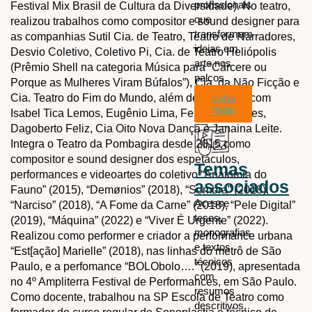
profissionais
Festival Mix Brasil de Cultura da Diversidade). No teatro,
que
realizou trabalhos como compositor e sound designer para
transformam
as companhias Sutil Cia. de Teatro, Teatro de Narradores,
ideias em
Desvio Coletivo, Coletivo Pi, Cia. de Teatro Heliópolis
arte nos
(Prêmio Shell na categoria Música para “Cárcere ou
palcos.
Porque as Mulheres Viram Búfalos”), Cia. da Não Ficção e
Cia. Teatro do Fim do Mundo, além de trabalhos com
saiba
mais
Isabel Tica Lemos, Eugênio Lima, Fernando Neves,
Dagoberto Feliz, Cia Oito Nova Dança e Janaina Leite.
Integra o Teatro da Pombagira desde 2015 como
compositor e sound designer dos espetáculos,
Temas
performances e videoartes do coletivo “Anatomia do
associados
Fauno” (2015), “Demønios” (2018), “Sombra” (2018),
Acesse
“Narciso” (2018), “A Fome da Carne” (2018), “Pele Digital”
teses,
(2019), “Máquina” (2022) e “Viver É Urgente” (2022).
monografias
Realizou como performer e criador a performance urbana
e textos
“Est[ação] Marielle” (2018), nas linhas do metrô de São
técnicos
Paulo, e a perfomance “BOLObolo….” (2019), apresentada
com
no 4º Ampliterra Festival de Performances, em São Paulo.
resumos
Como docente, trabalhou na SP Escola de Teatro como
descritivos,