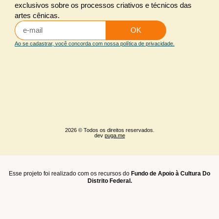
exclusivos sobre os processos criativos e técnicos das
Iluminação
artes cênicas.
Iluminação arquitetural
OK
Maquiagem e caracterização
Ao se cadastrar, você concorda com nossa política de privacidade.
Sonoplastia
2026 © Todos os direitos reservados.
dev
puga.me
Esse projeto foi realizado com os recursos do
Fundo de Apoio à Cultura Do
Distrito Federal.