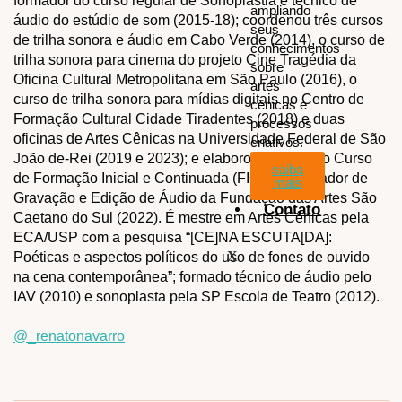
formador do curso regular de Sonoplastia e técnico de
ampliando
áudio do estúdio de som (2015-18); coordenou três cursos
seus
de trilha sonora e áudio em Cabo Verde (2014), o curso de
conhecimentos
trilha sonora para cinema do projeto Cine Tragédia da
sobre
Oficina Cultural Metropolitana em São Paulo (2016), o
artes
curso de trilha sonora para mídias digitais no Centro de
cênicas e
Formação Cultural Cidade Tiradentes (2018) e duas
processos
oficinas de Artes Cênicas na Universidade Federal de São
criativos.
João de-Rei (2019 e 2023); e elaborou o plano do Curso
saiba
de Formação Inicial e Continuada (FIC) de Operador de
mais
Gravação e Edição de Áudio da Fundação das Artes São
Contato
Caetano do Sul (2022). É mestre em Artes Cênicas pela
ECA/USP com a pesquisa “[CE]NA ESCUTA[DA]:
X
Poéticas e aspectos políticos do uso de fones de ouvido
na cena contemporânea”; formado técnico de áudio pelo
IAV (2010) e sonoplasta pela SP Escola de Teatro (2012).
@‌_renatonavarro