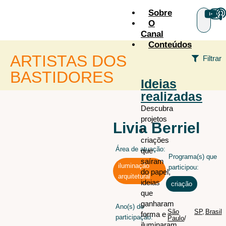
Sobre
O
Canal
Conteúdos
ARTISTAS DOS
Filtrar
BASTIDORES
Ideias
realizadas
+ÁREAS
Descubra
projetos
Audiovisual
todos os
Livia Berriel
e
artistas
Cenografia
criações
Área de atuação:
Figurino
que
Programa(s) que
saíram
Iluminação
iluminação
participou:
do papel,
arquitetural
Iluminação arquitetural
ideias
criação
que
Maquiagem e caracterização
ganharam
Ano(s) de
Sonoplastia
São
SP
,
Brasil
forma e
participação:
Paulo
/
iluminaram