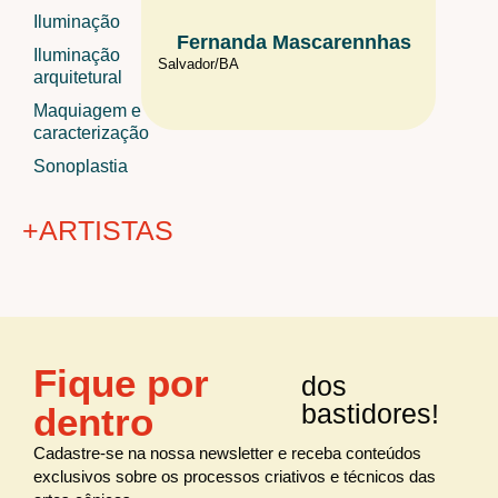
Iluminação
Fernanda Mascarennhas
J
Iluminação
Salvador/
BA
Brasília/
arquitetural
Maquiagem e
caracterização
Sonoplastia
+ARTISTAS
+ÁREAS
Fique por
dos
Audiovisual
todos os
artistas
bastidores!
dentro
Cenografia
Figurino
Cadastre-se na nossa newsletter e receba conteúdos
exclusivos sobre os processos criativos e técnicos das
Iluminação