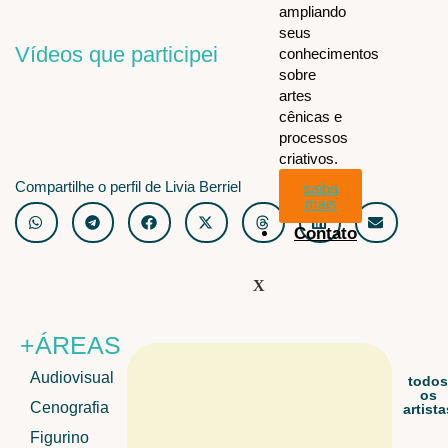
ampliando
seus
Vídeos que participei
conhecimentos
sobre
artes
cênicas e
processos
criativos.
Compartilhe o perfil de Livia Berriel
saiba
mais
Contato
X
+ÁREAS
Audiovisual
todo
os
Cenografia
artista
Figurino