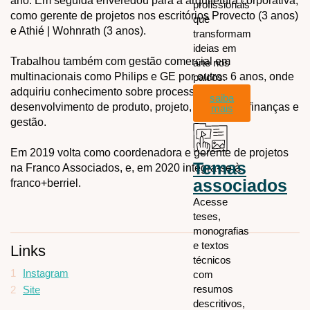
ano. Em seguida enveredou para a arquitetura corporativa,
profissionais
como gerente de projetos nos escritórios Provecto (3 anos)
que
e Athié | Wohnrath (3 anos).
transformam
ideias em
Trabalhou também com gestão comercial em
arte nos
multinacionais como Philips e GE por outros 6 anos, onde
palcos.
adquiriu conhecimento sobre processos de
saiba
desenvolvimento de produto, projeto, marketing, finanças e
mais
gestão.
Em 2019 volta como coordenadora e gerente de projetos
Temas
na Franco Associados, e, em 2020 integra-se à
associados
franco+berriel.
Acesse
teses,
monografias
e textos
Links
técnicos
1
Instagram
com
resumos
2
Site
descritivos,