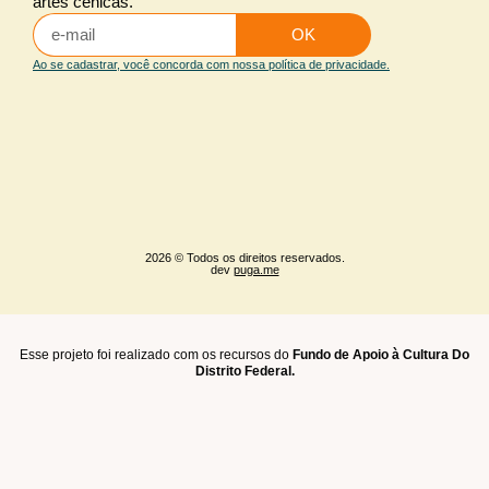
artes cênicas.
Iluminação arquitetural
OK
Maquiagem e caracterização
Ao se cadastrar, você concorda com nossa política de privacidade.
Sonoplastia
2026 © Todos os direitos reservados.
dev
puga.me
Esse projeto foi realizado com os recursos do
Fundo de Apoio à Cultura Do
Distrito Federal.