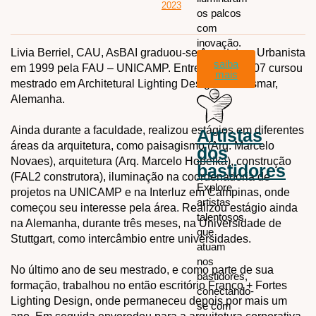
2023
os palcos
com
inovação.
Livia Berriel, CAU, AsBAI graduou-se Arquiteta e Urbanista
saiba
em 1999 pela FAU – UNICAMP. Entre 2005 e 2007 cursou
mais
mestrado em Architetural Lighting Design em Wismar,
Alemanha.
Ainda durante a faculdade, realizou estágios em diferentes
Artistas
áreas da arquitetura, como paisagismo (Arq. Marcelo
dos
Novaes), arquitetura (Arq. Marcelo Hobeika), construção
bastidores
(FAL2 construtora), iluminação na coordenadoria de
Explore
projetos na UNICAMP e na Interluz em Campinas, onde
artistas
começou seu interesse pela área. Realizou estágio ainda
talentosos
na Alemanha, durante três meses, na Universidade de
que
Stuttgart, como intercâmbio entre universidades.
atuam
nos
No último ano de seu mestrado, e como parte de sua
bastidores,
formação, trabalhou no então escritório Franco + Fortes
conectando-
Lighting Design, onde permaneceu depois por mais um
se com