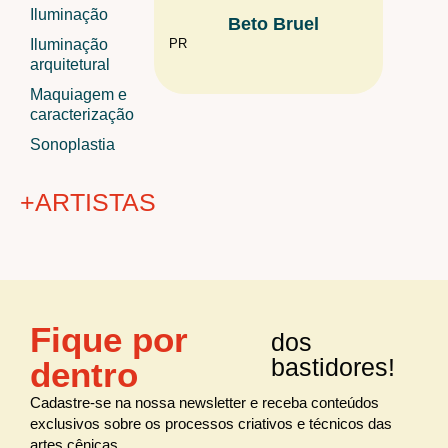
Iluminação
Beto Bruel
El
Iluminação
PR
Belo Horiz
arquitetural
Maquiagem e
caracterização
Sonoplastia
+ARTISTAS
+ÁREAS
Fique por
dos
Audiovisual
todos os
artistas
bastidores!
dentro
Cenografia
Figurino
Cadastre-se na nossa newsletter e receba conteúdos
exclusivos sobre os processos criativos e técnicos das
Iluminação
artes cênicas.