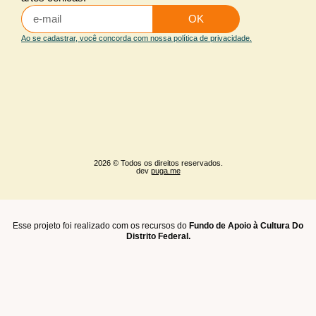
Iluminação arquitetural
OK
Maquiagem e caracterização
Ao se cadastrar, você concorda com nossa política de privacidade.
Sonoplastia
2026 © Todos os direitos reservados.
dev
puga.me
Esse projeto foi realizado com os recursos do
Fundo de Apoio à Cultura Do
Distrito Federal.