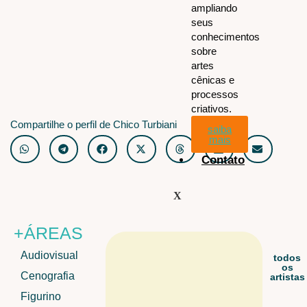
ampliando
seus
conhecimentos
sobre
artes
cênicas e
processos
criativos.
Compartilhe o perfil de Chico Turbiani
saiba
mais
Contato
X
+ÁREAS
Audiovisual
todos
os
Cenografia
artistas
Figurino