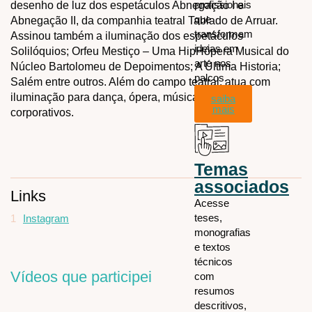
profissionais
desenho de luz dos espetáculos Abnegação I e
que
Abnegação II, da companhia teatral Tablado de Arruar.
transformam
Assinou também a iluminação dos espetáculos
ideias em
Solilóquios; Orfeu Mestiço – Uma HipHópera Musical do
arte nos
Núcleo Bartolomeu de Depoimentos; A Última Historia;
palcos.
Salém entre outros. Além do campo teatral, atua com
iluminação para dança, ópera, música e eventos
saiba
mais
corporativos.
Temas
associados
Links
Acesse
teses,
1
Instagram
monografias
e textos
técnicos
Vídeos que participei
com
resumos
descritivos,