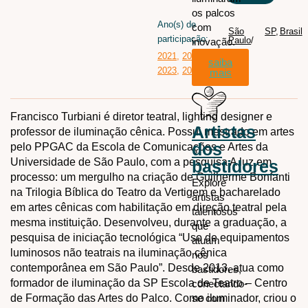
os palcos
Ano(s) de
com
São
SP
,
Brasil
participação:
Paulo
/
inovação.
2021
,
2022
,
saiba
2023
,
2024
mais
Francisco Turbiani é diretor teatral, lighting designer e
Artistas
professor de iluminação cênica. Possui mestrado em artes
dos
pelo PPGAC da Escola de Comunicações e Artes da
Universidade de São Paulo, com a pesquisa A luz em
bastidores
processo: um mergulho na criação de Guilherme Bonfanti
Explore
na Trilogia Bíblica do Teatro da Vertigem e bacharelado
artistas
em artes cênicas com habilitação em direção teatral pela
talentosos
mesma instituição. Desenvolveu, durante a graduação, a
que
pesquisa de iniciação tecnológica “Uso de equipamentos
atuam
luminosos não teatrais na iluminação cênica
nos
contemporânea em São Paulo”. Desde 2013, atua como
bastidores,
formador de iluminação da SP Escola de Teatro – Centro
conectando-
de Formação das Artes do Palco. Como iluminador, criou o
se com