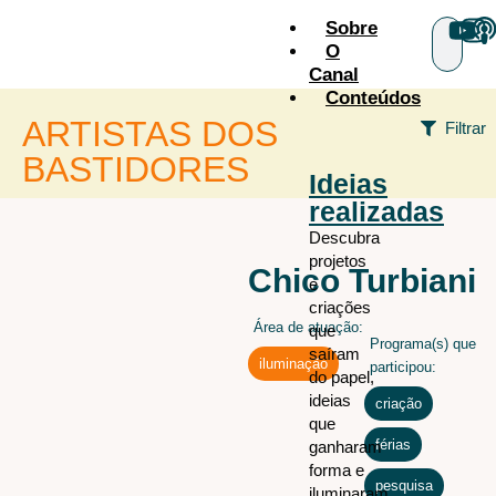
Sobre
O
Canal
Conteúdos
ARTISTAS DOS
Filtrar
BASTIDORES
Ideias
realizadas
+ÁREAS
Descubra
projetos
Audiovisual
todos os
Chico Turbiani
e
artistas
Cenografia
criações
Área de atuação:
Figurino
que
Programa(s) que
saíram
Iluminação
iluminação
participou:
do papel,
Iluminação arquitetural
ideias
criação
,
que
Maquiagem e caracterização
férias
,
ganharam
Sonoplastia
forma e
pesquisa
iluminaram