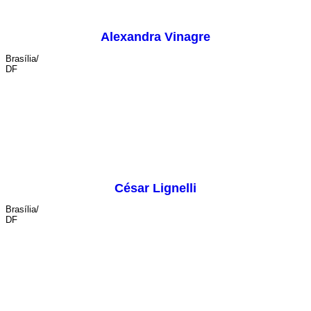
Alexandra Vinagre
Brasília/
DF
maquiagem e caracterização
César Lignelli
Brasília/
DF
sonoplastia