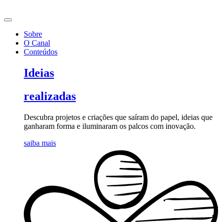
Ir
para
o
Sobre
conteúdo
O Canal
Conteúdos
Ideias
realizadas
Descubra projetos e criações que saíram do papel, ideias que
ganharam forma e iluminaram os palcos com inovação.
saiba mais