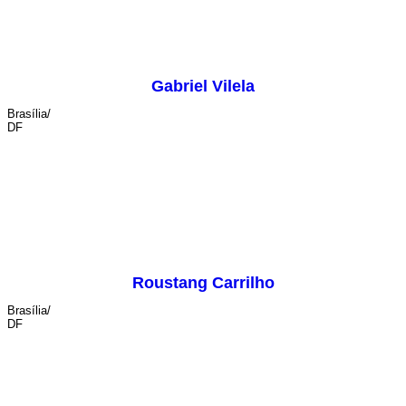
Gabriel Vilela
Brasília/
DF
sonoplastia
Roustang Carrilho
Brasília/
DF
cenografia