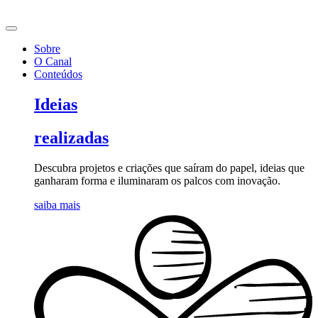
Ir
para
o
Sobre
conteúdo
O Canal
Conteúdos
Ideias
realizadas
Descubra projetos e criações que saíram do papel, ideias que
ganharam forma e iluminaram os palcos com inovação.
saiba mais