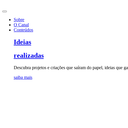
Ir
para
o
Sobre
conteúdo
O Canal
Conteúdos
Ideias
realizadas
Descubra projetos e criações que saíram do papel, ideias que 
saiba mais