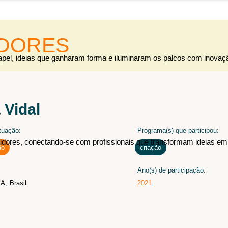
IDORES
apel, ideias que ganharam forma e iluminaram os palcos com inovaç
s
s e criações que saíram do papel, ideias que ganharam forma e ilu
 Vidal
tuação:
Programa(s) que participou:
tidores, conectando-se com profissionais que transformam ideias em
ão
criação
Ano(s) de participação:
idores
BA
,
Brasil
2021
 talentosos que atuam nos bastidores, conectando-se com profission
s palcos.