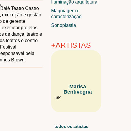
Iluminação arquitetural
s
 Balé Teatro Castro
Maquiagem e
, execução e gestão
caracterização
o de gerente
Sonoplastia
 executar projetos
s de dança, teatro e
eus conhecimentos
s teatros e centro
+ARTISTAS
Festival
responsável pela
inhos Brown.
Marisa
Tocha Ri
Bentivegna
PB
SP
todos os artistas