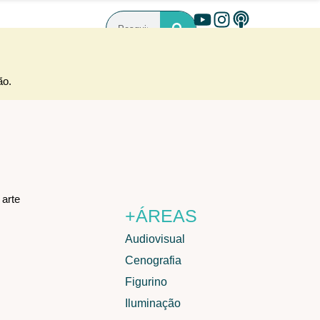
ão.
minaram os palcos com
 arte
+ÁREAS
Audiovisual
Cenografia
ais que transformam
Figurino
Iluminação