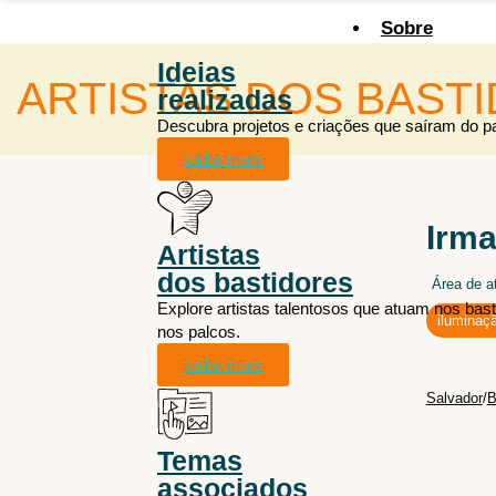
Sobre
O Canal
Ideias
Conteúdos
ARTISTAS DOS BAST
realizadas
Descubra projetos e criações que saíram do p
Ideias
saiba mais
realizada
Descubra projeto
Irma
inovação.
Artistas
saiba mais
dos bastidores
Área de a
Explore artistas talentosos que atuam nos bas
iluminaç
+ÁREAS
nos palcos.
Artistas
saiba mais
Audiovisual
dos bast
Salvador
/
Cenografia
Explore artistas
Figurino
ideias em arte no
Temas
Iluminação
saiba mais
associados