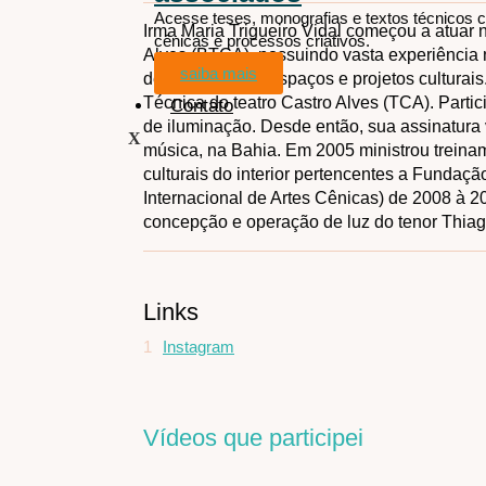
Iluminação arquitetural
Acesse teses, monografias e textos técnicos 
Irma Maria Trigueiro Vidal começou a atuar 
Maquiagem e
cênicas e processos criativos.
Alves (BTCA), possuindo vasta experiência 
caracterização
Temas
saiba mais
de espetáculos, espaços e projetos culturai
Sonoplastia
associad
Técnica do teatro Castro Alves (TCA). Parti
Contato
de iluminação. Desde então, sua assinatura 
Acesse teses, mo
X
música, na Bahia. Em 2005 ministrou treina
sobre artes cênic
todos os artistas
culturais do interior pertencentes a Fundaçã
saiba mais
Internacional de Artes Cênicas) de 2008 à
Contato
concepção e operação de luz do tenor Thiag
X
Links
1
Instagram
Vídeos que participei