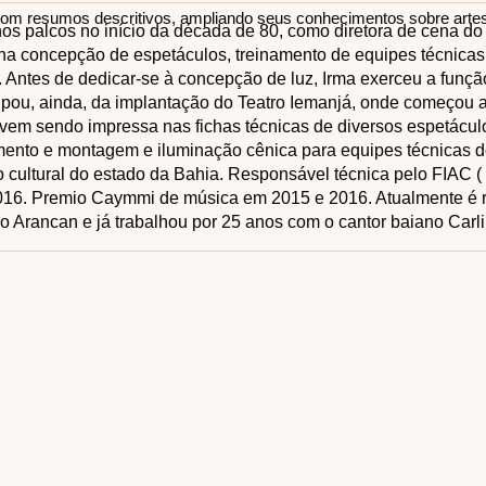
com resumos descritivos, ampliando seus conhecimentos sobre arte
nos palcos no início da década de 80, como diretora de cena do
na concepção de espetáculos, treinamento de equipes técnicas
s. Antes de dedicar-se à concepção de luz, Irma exerceu a funçã
os
cipou, ainda, da implantação do Teatro Iemanjá, onde começou a
vem sendo impressa nas fichas técnicas de diversos espetáculo
nografias e textos técnicos com resumos descritivos, ampliando s
mento e montagem e iluminação cênica para equipes técnicas do
as e processos criativos.
o cultural do estado da Bahia. Responsável técnica pelo FIAC ( 
 2016. Premio Caymmi de música em 2015 e 2016. Atualmente é 
o Arancan e já trabalhou por 25 anos com o cantor baiano Carl