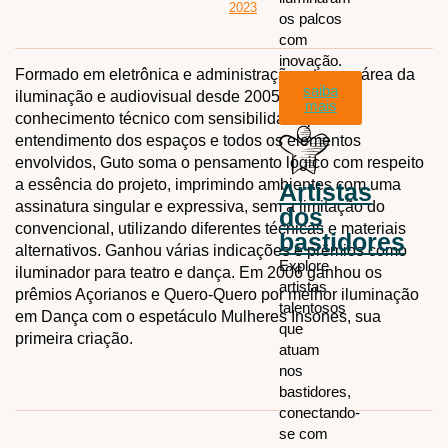
2023
os palcos
com
inovação.
Formado em eletrônica e administração, atua na área da
saiba
iluminação e audiovisual desde 2005. Aliando o
mais
conhecimento técnico com sensibilidade para o
entendimento dos espaços e todos os elementos
envolvidos, Guto soma o pensamento lógico com respeito
a essência do projeto, imprimindo ambientes com uma
Artistas
assinatura singular e expressiva, sem a limitação do
dos
convencional, utilizando diferentes técnicas e materiais
bastidores
alternativos. Ganhou várias indicações e prêmios como
Explore
iluminador para teatro e dança. Em 2006 ganhou os
artistas
prêmios Açorianos e Quero-Quero por melhor iluminação
talentosos
em Dança com o espetáculo Mulheres Insones, sua
que
primeira criação.
atuam
nos
bastidores,
conectando-
se com