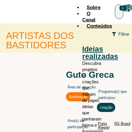
Sobre
O
Canal
Conteúdos
ARTISTAS DOS
Filtrar
BASTIDORES
Ideias
realizadas
+ÁREAS
Descubra
projetos
Audiovisual
todos os
Guto Greca
e
artistas
Cenografia
criações
Área de atuação:
Figurino
que
Programa(s) que
saíram
Iluminação
iluminação
participou:
do papel,
Iluminação arquitetural
ideias
criação
que
Maquiagem e caracterização
ganharam
Ano(s) de
Sonoplastia
Porto
RS
,
Brasil
forma e
participação:
Alegre
/
iluminaram