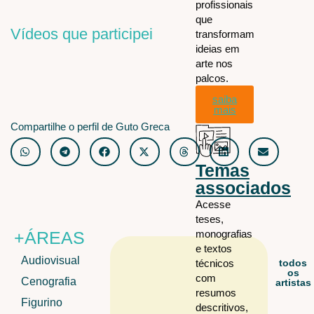
profissionais
que
Vídeos que participei
transformam
ideias em
arte nos
palcos.
saiba
mais
Compartilhe o perfil de Guto Greca
Temas
associados
Acesse
teses,
+ÁREAS
monografias
e textos
Audiovisual
todos
técnicos
os
com
Cenografia
artistas
resumos
Figurino
descritivos,