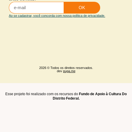
Iluminação arquitetural
OK
Maquiagem e caracterização
Ao se cadastrar, você concorda com nossa política de privacidade.
Sonoplastia
2026 © Todos os direitos reservados.
dev
puga.me
Esse projeto foi realizado com os recursos do
Fundo de Apoio à Cultura Do
Distrito Federal.