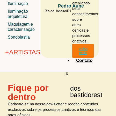
ampliando
Iluminação
Pedro Aune
B
seus
Iluminação
Rio de Janeiro/
RJ
ES
conhecimentos
arquitetural
sobre
Maquiagem e
artes
caracterização
cênicas e
processos
Sonoplastia
criativos.
saiba
+ARTISTAS
mais
Contato
X
+ÁREAS
Fique por
dos
Audiovisual
todos os
artistas
bastidores!
dentro
Cenografia
Figurino
Cadastre-se na nossa newsletter e receba conteúdos
exclusivos sobre os processos criativos e técnicos das
Iluminação
artes cênicas.