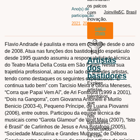
os palcos
Ano(s) de
com
Joinville
SC
/
,
Brasil
participação:
inovação.
2021
,
2024
saiba
mais
Flavio Andrade é paulista e mora em Joinville desde o ano
de 2008. Atua nas funções dos bastidores do espetáculo
desde 1995 quando assumiu a responsabilidade técnica
Artistas
do Teatro Maria Della Costa em São Paulo. Nesta sua
dos
trajetória profissional, atuou ao lado de grandes artistas,
bastidores
tendo como destaques os seguintes espetáculos: “E
Explore
continua tudo bem” com Tarcisio Meira e Gloria Meneses,
artistas
“Corra que Papai Vem Aí”, de Ari Fontoura (1999 a 2001),
talentosos
“Dois na Gangorra”, com Giovanna Antonelli e Murilo
que
Benicio (2003-4), Pequeno Príncipe, de Luana Piovanni
atuam
(2006), entre outros. Participou da equipe técnica de
nos
musicais como “Garota Glamour” de Wolf Maia (2007), “Isto
bastidores,
é Brasil” de Carlinhos de Jesus e Ana Botafogo (2005),
conectando-
“Sociedade Masculina e Grandes Mulheres” de Débora
se com