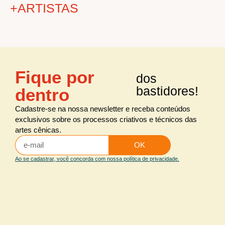
+ARTISTAS
+ÁREAS
Fique por
dos
Audiovisual
todos os
artistas
bastidores!
dentro
Cenografia
Figurino
Cadastre-se na nossa newsletter e receba conteúdos
exclusivos sobre os processos criativos e técnicos das
Iluminação
artes cênicas.
Iluminação arquitetural
OK
Maquiagem e caracterização
Ao se cadastrar, você concorda com nossa política de privacidade.
Sonoplastia