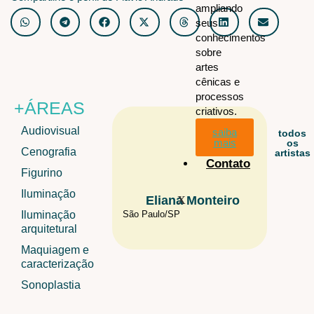
ampliando
seus
conhecimentos
sobre
artes
cênicas e
processos
+ÁREAS
criativos.
Audiovisual
saiba
todos
mais
os
Cenografia
artistas
Contato
Figurino
Iluminação
Eliana Monteiro
V
X
Iluminação
São Paulo/
SP
Brasília/
D
arquitetural
Maquiagem e
caracterização
Sonoplastia