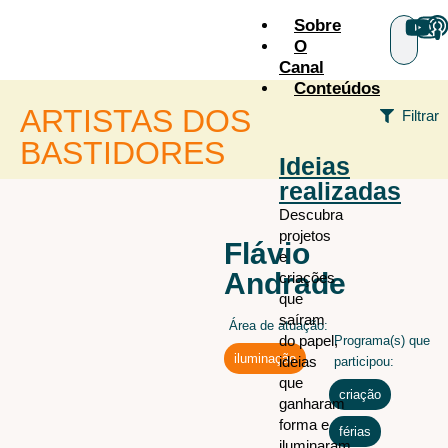
Sobre
O
Canal
Conteúdos
ARTISTAS DOS
Filtrar
BASTIDORES
Ideias
realizadas
+ÁREAS
Descubra
projetos
Audiovisual
todos os
Flávio
e
artistas
Cenografia
Andrade
criações
Figurino
que
saíram
Área de atuação:
Iluminação
do papel,
Programa(s) que
Iluminação arquitetural
iluminação
ideias
participou:
que
Maquiagem e caracterização
criação
,
ganharam
Sonoplastia
forma e
férias
iluminaram