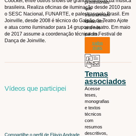
Coocker, entre outros shows de grandes artistas da música
profissionais
brasileira. Realiza oficinas de iluminação desde 2010 para
que
o SESC Nacional, FUNARTE, e palestras pelo Brasil. Em
transformam
Joinville, desde 2008 é técnico do Galpão de Teatro Ajote
ideias em
e atua como iluminador para 14 grupos de teatro. Em maio
arte nos
de 2017 assume a coordenação técnica do Festival de
palcos.
Dança de Joinville.
saiba
mais
Temas
associados
Vídeos que participei
Acesse
teses,
monografias
e textos
técnicos
com
resumos
descritivos,
Compartilhe o perfil de Flávio Andrade