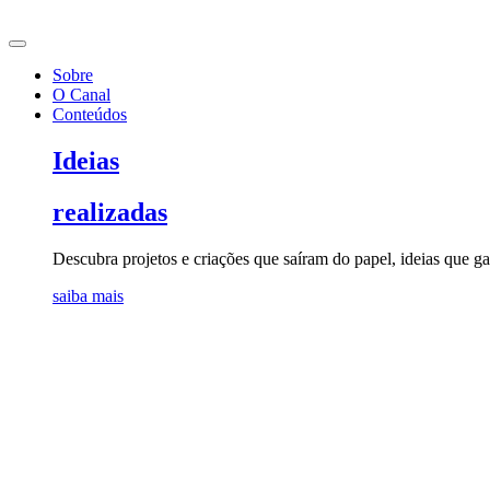
Ir
para
o
Sobre
conteúdo
O Canal
Conteúdos
Ideias
realizadas
Descubra projetos e criações que saíram do papel, ideias que 
saiba mais