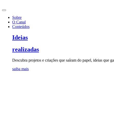
Ir
para
o
Sobre
conteúdo
O Canal
Conteúdos
Ideias
realizadas
Descubra projetos e criações que saíram do papel, ideias que 
saiba mais