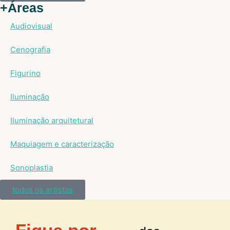
+Áreas
Audiovisual
Cenografia
Figurino
Iluminação
Iluminação arquitetural
Maquiagem e caracterização
Sonoplastia
todos os artistas