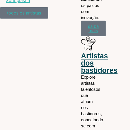
Sonoplastia
os palcos
com
todos os artistas
inovação.
saiba
mais
Artistas
dos
bastidores
Explore
artistas
talentosos
que
atuam
nos
bastidores,
conectando-
se com