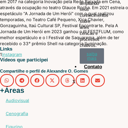
em 2017 na categoria Inovação pela Rede Baixada em Cena,
ampliando
através da ocupação no teatro Glauce Rocha. Em 2021 estreia o
seus
espetáculo “A Jornada de Um Herói” com o qual realizou
conhecimentos
temporadas, no Teatro Café Pequeno, Xica Chavier,
sobre
Gonzaguinha, Itaú Cultural SP, Festival Encontrarte. Pela A
artes
Jornada de Um Herói em 2023 ganhou o III FESTFLUM, como
cênicas e
melhor espetáculo e o I Festival de Saquarema, além de ter
processos
recebido o 33° prêmio Shell na categoria Iluminação.
criativos.
Links
saiba
1
Instagram
mais
Vídeos que participei
Contato
Compartilhe o perfil de Alexandre O. Gomes
X
+Áreas
Audiovisual
Cenografia
Figurino