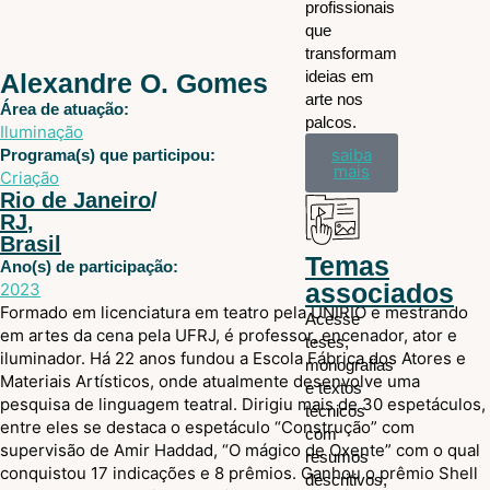
profissionais
que
transformam
ideias em
Alexandre O. Gomes
arte nos
Área de atuação:
palcos.
Iluminação
saiba
Programa(s) que participou:
mais
Criação
Rio de Janeiro
/
RJ
,
Brasil
Temas
Ano(s) de participação:
associados
2023
Formado em licenciatura em teatro pela UNIRIO e mestrando
Acesse
em artes da cena pela UFRJ, é professor, encenador, ator e
teses,
iluminador. Há 22 anos fundou a Escola Fábrica dos Atores e
monografias
Materiais Artísticos, onde atualmente desenvolve uma
e textos
pesquisa de linguagem teatral. Dirigiu mais de 30 espetáculos,
técnicos
entre eles se destaca o espetáculo “Construção” com
com
supervisão de Amir Haddad, “O mágico de Oxente” com o qual
resumos
conquistou 17 indicações e 8 prêmios. Ganhou o prêmio Shell
descritivos,