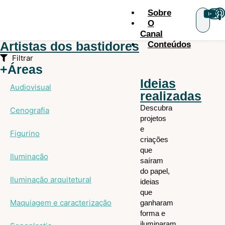
Sobre
O
Canal
Artistas dos bastidores
Conteúdos
Filtrar
+Áreas
Ideias
Audiovisual
realizadas
Descubra
Cenografia
projetos
e
Figurino
criações
que
Iluminação
saíram
do papel,
Iluminação arquitetural
ideias
que
Maquiagem e caracterização
ganharam
forma e
iluminaram