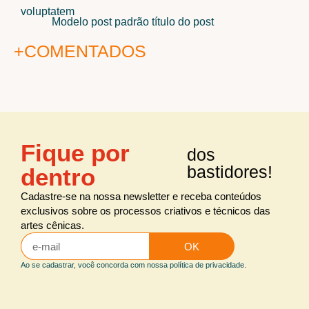
voluptatem
Modelo post padrão título do post
A
+COMENTADOS
Fique por
dos
bastidores!
dentro
Cadastre-se na nossa newsletter e receba conteúdos
exclusivos sobre os processos criativos e técnicos das
artes cênicas.
OK
Ao se cadastrar, você concorda com nossa política de privacidade.