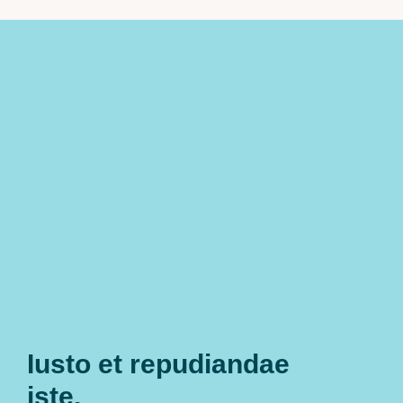
Iusto et repudiandae
iste.