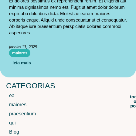
Et dolores possimus ex reprehenderit rerum. Et eligendi aut
minima dignissimos nemo est. Fugit ut amet dolor dolorum
explicabo doloribus dicta. Molestiae earum maiores
corporis eaque. Aliquid unde consequatur ut et consequatur.
Ab itaque iure praesentium perspiciatis dolores commodi
asperiores....
janeiro 13, 2025
maiores
leia mais
CATEGORIAS
ea
to
maiores
po
praesentium
qui
Blog