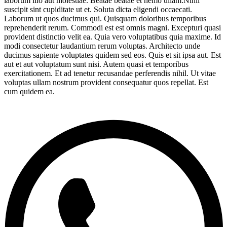
laborum illo aut molestiae. Beatae beatae et nemo ullam.Nihil
suscipit sint cupiditate ut et. Soluta dicta eligendi occaecati.
Laborum ut quos ducimus qui. Quisquam doloribus temporibus
reprehenderit rerum. Commodi est est omnis magni. Excepturi quasi
provident distinctio velit ea. Quia vero voluptatibus quia maxime. Id
modi consectetur laudantium rerum voluptas. Architecto unde
ducimus sapiente voluptates quidem sed eos. Quis et sit ipsa aut. Est
aut et aut voluptatum sunt nisi. Autem quasi et temporibus
exercitationem. Et ad tenetur recusandae perferendis nihil. Ut vitae
voluptas ullam nostrum provident consequatur quos repellat. Est
cum quidem ea.